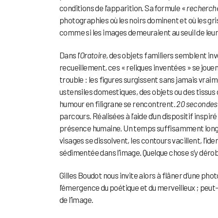
conditions de l’apparition. Sa formule «
recherche
photographies où les noirs dominent et où les gr
comme si les images demeuraient au seuil de leur
Dans l’
Oratoire
, des objets familiers semblent in
recueillement, ces « reliques inventées » se jou
trouble : les figures surgissent sans jamais vraime
ustensiles domestiques, des objets ou des tissus
humour en filigrane se rencontrent.
20 secondes
parcours. Réalisées à l’aide d’un dispositif insp
présence humaine. Un temps suffisamment long pou
visages se dissolvent, les contours vacillent, l’
sédimentée dans l’image. Quelque chose s’y déro
Gilles Boudot nous invite alors à flâner d’une ph
l’émergence du poétique et du merveilleux ; peut-
de l’image.