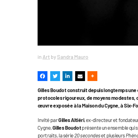
in
Art
by
Sandra Mauro
Gilles Boudot construit depuis longtemps une
protocoles rigoureux, de moyens modestes, d’
œuvre exposée à la Maison du Cygne, à Six-Four
Invité par
Gilles Altiéri
, ex-directeur et fondateur
Cygne,
Gilles Boudot
présente un ensemble qui 
portraits, la série
20 secondes
et plusieurs
Phéno