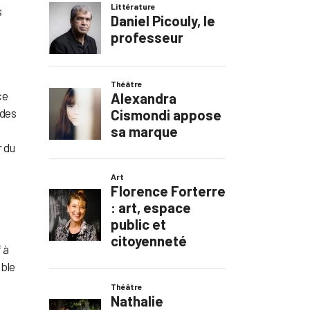
s
,
ce
 des
r du
e
 à
ible