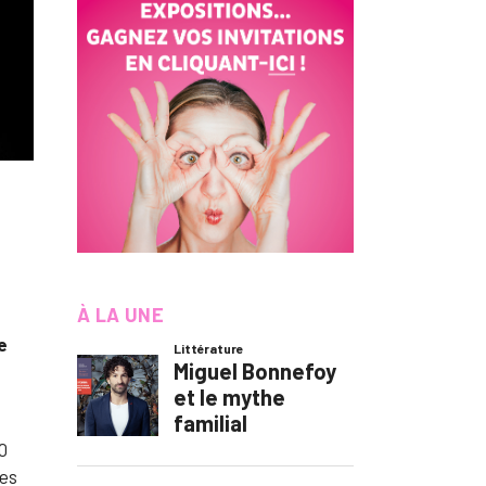
À LA UNE
e
0
les