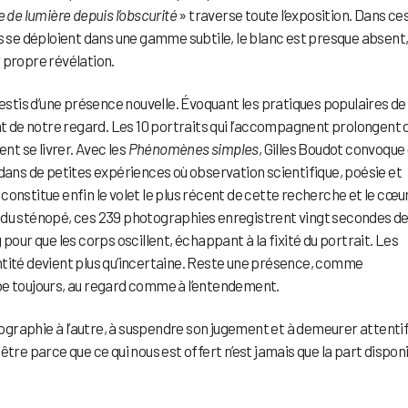
 de lumière depuis l’obscurité
» traverse toute l’exposition. Dans ce
is se déploient dans une gamme subtile, le blanc est presque absent
 propre révélation.
vestis d’une présence nouvelle. Évoquant les pratiques populaires de
ent de notre regard. Les 10 portraits qui l’accompagnent prolongent 
nt se livrer. Avec les
Phénomènes simples
, Gilles Boudot convoque
 dans de petites expériences où observation scientifique, poésie et
constitue enfin le volet le plus récent de cette recherche et le cœu
iré du sténopé, ces 239 photographies enregistrent vingt secondes d
r que les corps oscillent, échappant à la fixité du portrait. Les
identité devient plus qu’incertaine. Reste une présence, comme
be toujours, au regard comme à l’entendement.
otographie à l’autre, à suspendre son jugement et à demeurer attentif
être parce que ce qui nous est offert n’est jamais que la part dispon