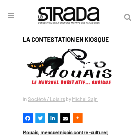
LA CONTESTATION EN KIOSQUE
in
Société / Loisirs
by
Michel Sajn
Mouais, mensuel niçois contre-culturel
,