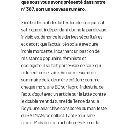
que nous vous avons présenté dans notre
n° 387, sort un nouveau numéro.
Fidèle à l’esprit des luttes locales, ce journal
satirique et indépendant donne la parole aux
invisibles, dénonce les dérives sécuritaires
et décortique l’actualité sociale avec une
ironie mordante. Incarnant un bastion de
résistance populaire, féministe et
écologiste, il se fait porte-voix de ceux qui
refusent de se taire. Voici un résumé du
sommaire de la dernière édition : comme
chaque mois, une BD sur l’agro-industrie, de
l’actu
d’aqui
avec un article sur la lutte contre
le doublement du tunnel de Tende dans la
Roya, une anarchive consacrée au manifeste
du BATMAN, ce collectif anti-tourisme
niçois. Mais aussi un article de Fakir sur la