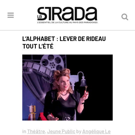
L’ALPHABET : LEVER DE RIDEAU
TOUT L’ÉTÉ
in
Théâtre
,
Jeune Public
by
Angélique Le