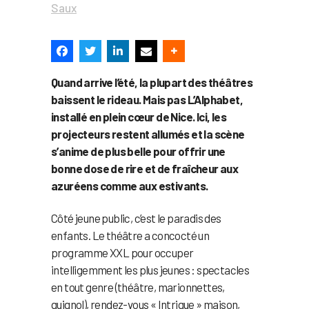
Saux
Quand arrive l’été, la plupart des théâtres
baissent le rideau. Mais pas L’Alphabet,
installé en plein cœur de Nice. Ici, les
projecteurs restent allumés et la scène
s’anime de plus belle pour offrir une
bonne dose de rire et de fraîcheur aux
azuréens comme aux estivants.
Côté jeune public, c’est le paradis des
enfants. Le théâtre a concocté un
programme XXL pour occuper
intelligemment les plus jeunes : spectacles
en tout genre (théâtre, marionnettes,
guignol), rendez-vous « Intrigue » maison,