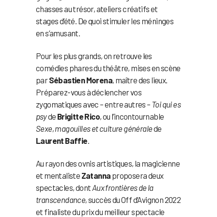
chasses au trésor, ateliers créatifs et
stages d’été. De quoi stimuler les méninges
en s’amusant.
Pour les plus grands, on retrouve les
comédies phares du théâtre, mises en scène
par
Sébastien Morena
, maître des lieux.
Préparez-vous à déclencher vos
zygomatiques avec – entre autres –
Toi qui es
psy
de
Brigitte Rico
, ou l’incontournable
Sexe, magouilles et culture générale
de
Laurent Baffie
.
Au rayon des ovnis artistiques, la magicienne
et mentaliste
Zatanna
proposera deux
spectacles, dont
Aux frontières de la
transcendance,
succès du Off d’Avignon 2022
et finaliste du prix du meilleur spectacle