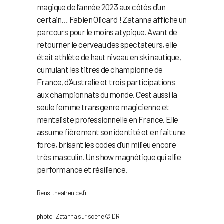
magique de l’année 2023 aux côtés d’un
certain… Fabien Olicard ! Zatanna affiche un
parcours pour le moins atypique. Avant de
retourner le cerveau des spectateurs, elle
était athlète de haut niveau en ski nautique,
cumulant les titres de championne de
France, d’Australie et trois participations
aux championnats du monde. C’est aussi la
seule femme transgenre magicienne et
mentaliste professionnelle en France. Elle
assume fièrement son identité et en fait une
force, brisant les codes d’un milieu encore
très masculin. Un show magnétique qui allie
performance et résilience.
Rens: theatrenice.fr
photo : Zatanna sur scène © DR