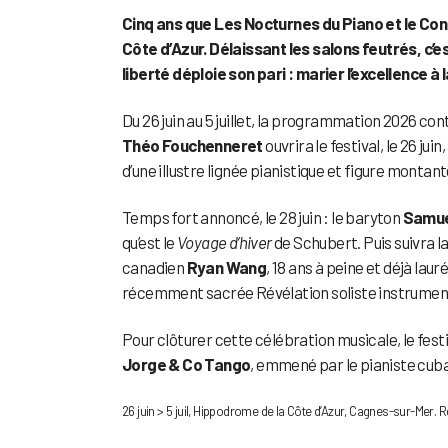
Cinq ans que Les Nocturnes du Piano et le Con
Côte d’Azur. Délaissant les salons feutrés, c’e
liberté déploie son pari : marier l’excellence à 
Du 26 juin au 5 juillet, la programmation 2026 cont
Théo Fouchenneret
ouvrira le festival, le 26 ju
d’une illustre lignée pianistique et figure montant
Temps fort annoncé, le 28 juin : le baryton
Samue
qu’est le
Voyage d’hiver
de Schubert. Puis suivra la
canadien
Ryan Wang
, 18 ans à peine et déjà lau
récemment sacrée Révélation soliste instrumenta
Pour clôturer cette célébration musicale, le fes
Jorge & Co Tango
, emmené par le pianiste cub
26 juin > 5 juil, Hippodrome de la Côte d’Azur, Cagnes-sur-Mer