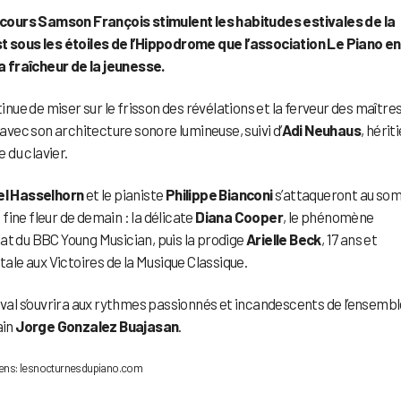
cours Samson François stimulent les habitudes estivales de la
st sous les étoiles de l’Hippodrome que l’association Le Piano en
la fraîcheur de la jeunesse.
inue de miser sur le frisson des révélations et la ferveur des maîtres
in, avec son architecture sonore lumineuse, suivi d’
Adi Neuhaus
, hérit
e du clavier.
l Hasselhorn
et le pianiste
Philippe Bianconi
s’attaqueront au so
 fine fleur de demain : la délicate
Diana Cooper
, le phénomène
réat du BBC Young Musician, puis la prodige
Arielle Beck
, 17 ans et
le aux Victoires de la Musique Classique.
tival s’ouvrira aux rythmes passionnés et incandescents de l’ensemb
ain
Jorge Gonzalez Buajasan
.
. Rens: lesnocturnesdupiano.com