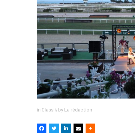
in
Classik
by
La rédaction