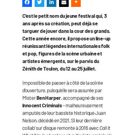
C’est le petit nom du jeune festival qui, 3
ans après sa création, peut déjà se
targuer de jouer dans la cour des grands.
Cette année encore, il propose un line-up
réunissant légendes internationales folk
et pop, figures de la scène urbaine et
artistes émergents, sur le parvis du
Zénith de Toulon, du 12 au 25 juillet.
Impossible de passer à côté de la soirée
d’ouverture, puisqu’elle sera assurée par
Mister
Ben Harper
, accompagné de ses
Innocent Criminals
– malheureusement
amputés de leur bassiste historique Juan
Nelson, décédé en 2021. Si leur dernière
collab’ sur disque remonte à 2016 avec
Call It