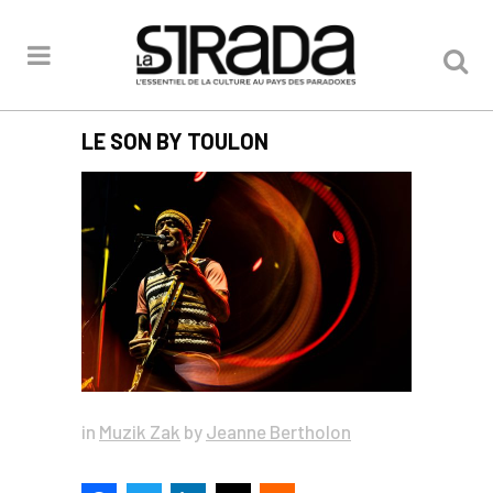
LE SON BY TOULON
in
Muzik Zak
by
Jeanne Bertholon