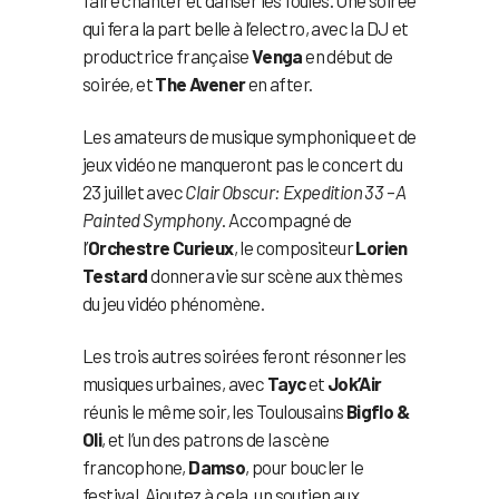
qui fera la part belle à l’electro, avec la DJ et
productrice française
Venga
en début de
soirée, et
The Avener
en after.
Les amateurs de musique symphonique et de
jeux vidéo ne manqueront pas le concert du
23 juillet avec
Clair Obscur: Expedition 33 – A
Painted Symphony
. Accompagné de
l’
Orchestre Curieux
, le compositeur
Lorien
Testard
donnera vie sur scène aux thèmes
du jeu vidéo phénomène.
Les trois autres soirées feront résonner les
musiques urbaines, avec
Tayc
et
Jok’Air
réunis le même soir, les Toulousains
Bigflo &
Oli
, et l’un des patrons de la scène
francophone,
Damso
, pour boucler le
festival. Ajoutez à cela, un soutien aux