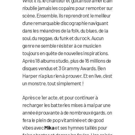
What It Is
, le chanteur et guitariste américain
n’oublie jamais les copains pour remonter sur
scène. Ensemble, ils reprendront le meilleur
d’une remarquable discographie naviguant
dans les méandres de la folk, du blues, de la
soul, du reggae, du funk et du rock. Aucun
genre ne semble résister à ce musicien
toujours en quête de nouvelles inspirations.
Après 18 albums studio, plus de 16 millions de
disques vendus et 3 Grammy Awards, Ben
Harper n’a plus rien à prouver. Et en live, c’est
un monstre, tout simplement !
Après ce 1er acte, et pour continuer à
recharger les batteries mises à mal par une
année éprouvante à de nombreux égards, on
fera le plein de pop vitaminée et de good
vibes avec
Mika
et ses hymnes taillés pour
faire chanter et danser les foules. Une soirée