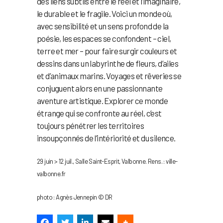
des liens subtils entre le réel et l’imaginaire,
le durable et le fragile. Voici un monde où,
avec sensibilité et un sens profond de la
poésie, les espaces se confondent – ciel,
terre et mer – pour faire surgir couleurs et
dessins dans un labyrinthe de fleurs, d’ailes
et d’animaux marins. Voyages et rêveries se
conjuguent alors en une passionnante
aventure artistique. Explorer ce monde
étrange qui se confronte au réel, c’est
toujours pénétrer les territoires
insoupçonnés de l’intériorité et du silence.
29 juin > 12 juil., Salle Saint-Esprit, Valbonne. Rens. : ville-
valbonne.fr
photo : Agnès Jennepin © DR