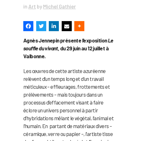
in
Art
by
Michel Gathier
Agnès Jennepin présente l’exposition
Le
souffle du vivant
, du 29 juin au 12 juillet à
Valbonne.
Les œuvres de cette artiste azuréenne
relèvent d’un temps long et d’un travail
méticuleux – effleurages, frottements et
prélèvements – mais toujours dans un
processus d’effacement visant à faire
éclore un univers personnel à partir
d’hybridations mêlant le végétal, l’animal et
l’humain. En partant de matériaux divers –
céramique, verre ou papier –, l’artiste tisse