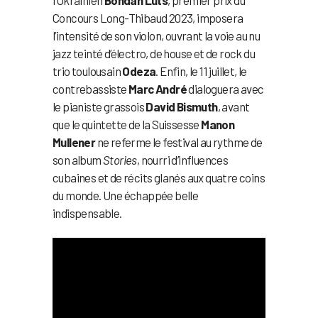
Concours Long-Thibaud 2023, imposera
l’intensité de son violon, ouvrant la voie au nu
jazz teinté d’électro, de house et de rock du
trio toulousain
Odeza
. Enfin, le 11 juillet, le
contrebassiste
Marc André
dialoguera avec
le pianiste grassois
David Bismuth
, avant
que le quintette de la Suissesse
Manon
Mullener
ne referme le festival au rythme de
son album
Stories
, nourri d’influences
cubaines et de récits glanés aux quatre coins
du monde. Une échappée belle
indispensable.