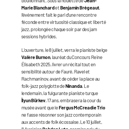
bouillonnant. Sous la houlette de
Jean-
Marie Blanchard
et
Benjamin Brégeaut
,
l’événement fait le pari d’une rencontre
féconde entre virtuosité classique et liberté
jazz, prolongée chaque soir par des jam
sessions hybrides.
L’ouverture, le 8 juillet, verra le pianiste belge
Valère Burnon
, lauréat du Concours Reine
Élisabeth 2025, livrer un récital tout en
sensibilité autour de Fauré, Ravel et
Rachmaninov, avant de céder la place au
folk-jazz polyglotte de
Ninanda
. Le
lendemain, la fulgurante pianiste turque
İlyun Bürkev
, 17 ans, embrasera la cour du
musée avant que le
Fergus McCreadie Trio
ne fasse résonner son jazz contemporain
aux accents de folk écossaise. Le 10 juillet,
l’Ukrainien
Bohdan Luts
, premier prix du