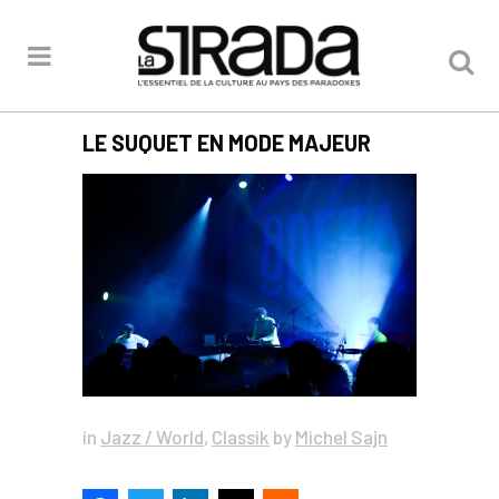
LE SUQUET EN MODE MAJEUR
in
Jazz / World
,
Classik
by
Michel Sajn