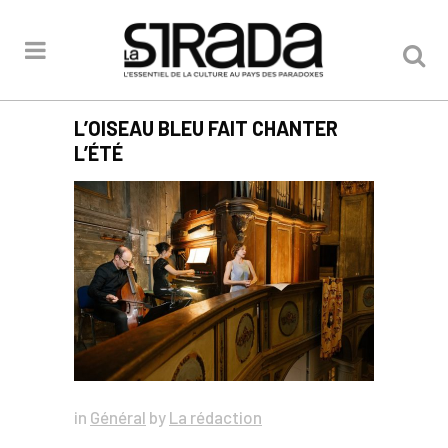
L’OISEAU BLEU FAIT CHANTER
L’ÉTÉ
in
Général
by
La rédaction