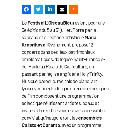
Le
Festival L’Oiseau Bleu
revient pour une
3e édition du 5 au 31 juillet. Porté par la
soprano et directrice artistique
Maria
Krasnikova
, l’événement propose 12
concerts dans des lieux patrimoniaux
emblématiques, de l’église Saint-François-
de-Paule au Palais de l’Agriculture, en
passant par l’église anglicane Holy Trinity.
Musique baroque, récitals de piano, art
lyrique, concerts d’orgue ou encore musiques
de film composent une programmation
éclectique réunissant artistes locaux et
invités. Un rendez-vous estival accessible et
convivial, qu’inaugureront les
ensembles
Calisto et Caranto
, avec un programme