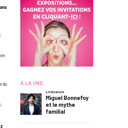
éans
t
 en
À LA UNE
x du
.
tz