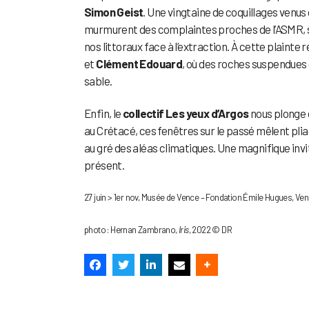
Simon Geist
. Une vingtaine de coquillages venus
murmurent des complaintes proches de l’ASMR, sa
nos littoraux face à l’extraction. À cette plainte
et
Clément Edouard
, où des roches suspendues o
sable.
Enfin, le
collectif Les yeux d’Argos
nous plonge 
au Crétacé, ces fenêtres sur le passé mêlent plia
au gré des aléas climatiques. Une magnifique invi
présent.
27 juin > 1er nov, Musée de Vence – Fondation Émile Hugues, V
photo : Hernan Zambrano,
Iris
, 2022 © DR