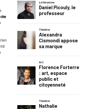
e
ecke
u
rien
nté
e