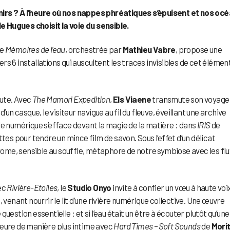
nirs ? À l’heure où nos nappes phréatiques s’épuisent et nos oc
 Hugues choisit la voie du sensible.
ve
Mémoires de l’eau
, orchestrée par
Mathieu Vabre
, propose une
s 6 installations qui auscultent les traces invisibles de cet élémen
oute. Avec
The Mamori Expedition
,
Els Viaene
transmute son voyage
’un casque, le visiteur navigue au fil du fleuve, éveillant une archive
n, le numérique s’efface devant la magie de la matière : dans
IRIS
de
tes pour tendre un mince film de savon. Sous l’effet d’un délicat
me, sensible au souffle, métaphore de notre symbiose avec les flu
ec
Rivière-Etoiles
, le
Studio Onyo
invite à confier un vœu à haute voix
 venant nourrir le lit d’une rivière numérique collective. Une œuvre
estion essentielle : et si l’eau était un être à écouter plutôt qu’une
leure de manière plus intime avec
Hard Times – Soft Sounds
de
Mori