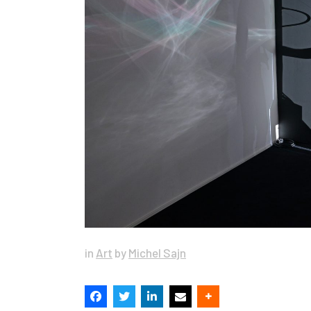
in
Art
by
Michel Sajn