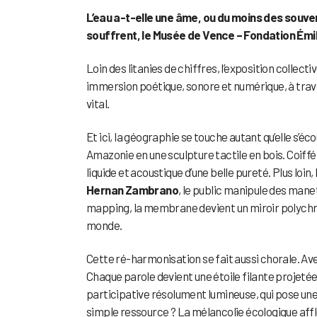
L’eau a-t-elle une âme, ou du moins des souve
souffrent, le Musée de Vence – Fondation Émile
Loin des litanies de chiffres, l’exposition collecti
immersion poétique, sonore et numérique, à traver
vital.
Et ici, la géographie se touche autant qu’elle s’éc
Amazonie en une sculpture tactile en bois. Coiffé d
liquide et acoustique d’une belle pureté. Plus loi
Hernan Zambrano
, le public manipule des manet
mapping, la membrane devient un miroir polychro
monde.
Cette ré-harmonisation se fait aussi chorale. Av
Chaque parole devient une étoile filante projetée,
participative résolument lumineuse, qui pose une qu
simple ressource ? La mélancolie écologique aff