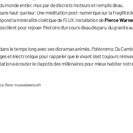
 du monde entier, mus par de discrets moteurs et remplis d’eau,
ns haut-parleur. Une méditation post-numérique sur la fragilité d
 répond la minéralité cinétique de
FLUX
, installation de
Pierce Warn
scillent pour rejouer l’histoire d’un cours d’eau disparu, du granite a
dans le temps long avec ses dioramas animés,
Paléorama
. Du Camb
ges et électronique pour rappeler que le vivant s’est toujours réinve
tation à écouter le clapotis des millénaires pour mieux habiter notr
ence. Rens: museedevence.fr