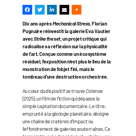
Dix ans après
Mechanical Stress
, Florian
Pugnaire réinvestit la galerie Eva Vautier
avec
Strike the set
, un projet critique qui
radicalise sa réflexion sur la physicalité
de l’art. Conçue comme un écosystème
résiduel, l’exposition n’est plus le lieu de la
monstration de l’objet fini, mais le
tombeau d’une destruction orchestrée.
Au cœur du dispositif se trouve
Catenae
(2025), un film de fiction qui dépasse la
simple captation documentaire. Le titre,
emprunté à la géologie planétaire, désigne
une chaîne de cratères d’impact ou
l’effondrement de galeries souterraines. Ce