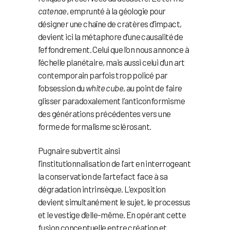
catenae
, emprunté à la géologie pour
désigner une chaîne de cratères d’impact,
devient ici la métaphore d’une causalité de
l’effondrement. Celui que l’on nous annonce à
l’échelle planétaire, mais aussi celui d’un art
contemporain parfois trop policé par
l’obsession du
white cube
, au point de faire
glisser paradoxalement l’anticonformisme
des générations précédentes vers une
forme de formalisme sclérosant.
Pugnaire subvertit ainsi
l’institutionnalisation de l’art en interrogeant
la conservation de l’artefact face à sa
dégradation intrinsèque. L’exposition
devient simultanément le sujet, le processus
et le vestige d’elle-même. En opérant cette
fusion conceptuelle entre création et