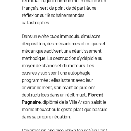
terme latin, qui a donné le mot « chaîne » en
français, sert de point de départ à une
réflexion sur l’enchaînement des
catastrophes.
Dans un
white cube
immaculé, simulacre
d’exposition, des mécanismes chimiques et
mécaniques activent un anéantissement
méthodique. La destruction s’y déploie au
moyen de chaînes et de moteurs. Les
œuvres y subissent une autophagie
programmée ; elles luttent avec leur
environnement, s’animant de pulsions
destructrices dans un récit muet.
Florent
Pugnaire
, diplômé de la Villa Arson, saisit le
moment exact où le geste plastique bascule
dans sa propre négation.
L’expression anglaise
Strike the set
(souvent