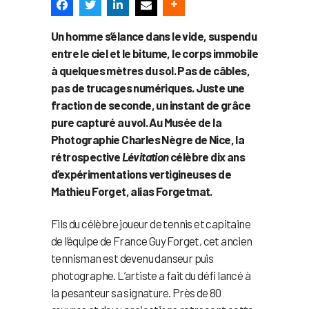
Un homme s’élance dans le vide, suspendu
entre le ciel et le bitume, le corps immobile
à quelques mètres du sol. Pas de câbles,
pas de trucages numériques. Juste une
fraction de seconde, un instant de grâce
pure capturé au vol. Au Musée de la
Photographie Charles Nègre de Nice, la
rétrospective
Lévitation
célèbre dix ans
d’expérimentations vertigineuses de
Mathieu Forget, alias Forgetmat.
Fils du célèbre joueur de tennis et capitaine
de l’équipe de France Guy Forget, cet ancien
tennisman est devenu danseur puis
photographe. L’artiste a fait du défi lancé à
la pesanteur sa signature. Près de 80