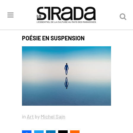
POÉSIE EN SUSPENSION
in
Art
by
Michel Sajn