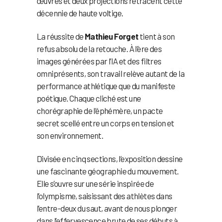
œuvres et deux projections retracent cette
décennie de haute voltige.
La réussite de
Mathieu Forget
tient à son
refus absolu de la retouche. À l’ère des
images générées par l’IA et des filtres
omniprésents, son travail relève autant de la
performance athlétique que du manifeste
poétique. Chaque cliché est une
chorégraphie de l’éphémère, un pacte
secret scellé entre un corps en tension et
son environnement.
Divisée en cinq sections, l’exposition dessine
une fascinante géographie du mouvement.
Elle s’ouvre sur une série inspirée de
l’olympisme, saisissant des athlètes dans
l’entre-deux du saut, avant de nous plonger
dans l’effervescence brute de ses débuts à