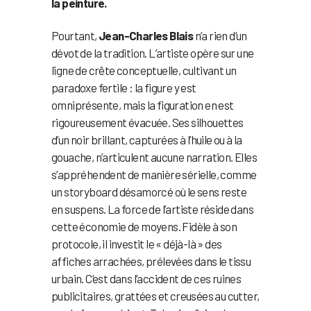
la peinture.
Pourtant,
Jean-Charles Blais
n’a rien d’un
dévot de la tradition. L’artiste opère sur une
ligne de crête conceptuelle, cultivant un
paradoxe fertile : la figure y est
omniprésente, mais la figuration en est
rigoureusement évacuée. Ses silhouettes
d’un noir brillant, capturées à l’huile ou à la
gouache, n’articulent aucune narration. Elles
s’appréhendent de manière sérielle, comme
un storyboard désamorcé où le sens reste
en suspens. La force de l’artiste réside dans
cette économie de moyens. Fidèle à son
protocole, il investit le « déjà-là » des
affiches arrachées, prélevées dans le tissu
urbain. C’est dans l’accident de ces ruines
publicitaires, grattées et creusées au cutter,