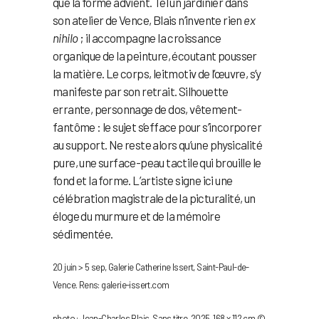
que la forme advient. Tel un jardinier dans
son atelier de Vence, Blais n’invente rien
ex
nihilo
; il accompagne la croissance
organique de la peinture, écoutant pousser
la matière. Le corps, leitmotiv de l’œuvre, s’y
manifeste par son retrait. Silhouette
errante, personnage de dos, vêtement-
fantôme : le sujet s’efface pour s’incorporer
au support. Ne reste alors qu’une physicalité
pure, une surface-peau tactile qui brouille le
fond et la forme. L’artiste signe ici une
célébration magistrale de la picturalité, un
éloge du murmure et de la mémoire
sédimentée.
20 juin > 5 sep, Galerie Catherine Issert, Saint-Paul-de-
Vence. Rens: galerie-issert.com
photo : Jean-Charles Blais, Sans titre, 2025, 168 x 112 cm ©