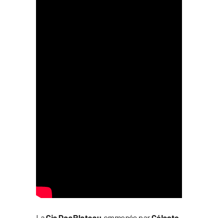
La
Cie Das Plateau
, emmenée par
Céleste