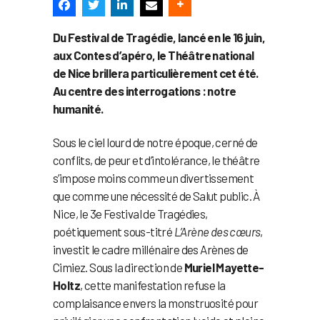
Du Festival de Tragédie, lancé en le 16 juin,
aux Contes d’apéro, le Théâtre national
de Nice brillera particulièrement cet été.
Au centre des interrogations : notre
humanité.
Sous le ciel lourd de notre époque, cerné de
conflits, de peur et d’intolérance, le théâtre
s’impose moins comme un divertissement
que comme une nécessité de Salut public. À
Nice, le 3e Festival de Tragédies,
poétiquement sous-titré
L’Arène des cœurs
,
investit le cadre millénaire des Arènes de
Cimiez. Sous la direction de
Muriel Mayette-
Holtz
, cette manifestation refuse la
complaisance envers la monstruosité pour