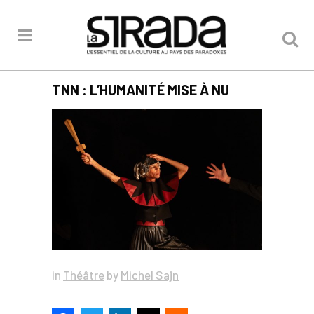
TNN : L’HUMANITÉ MISE À NU
in
Théâtre
by
Michel Sajn