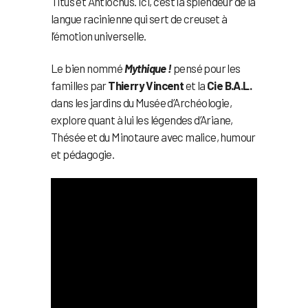
Titus et Antiochus. Ici, c’est la splendeur de la
langue racinienne qui sert de creuset à
l’émotion universelle.
Le bien nommé
Mythique !
pensé pour les
familles par
Thierry Vincent
et la
Cie B.A.L.
dans les jardins du Musée d’Archéologie,
explore quant à lui les légendes d’Ariane,
Thésée et du Minotaure avec malice, humour
et pédagogie.