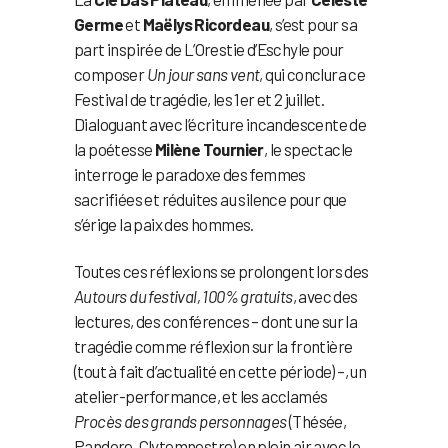
Germe
et
Maëlys Ricordeau
, s’est pour sa
part inspirée de L’Orestie d’Eschyle pour
composer
Un jour sans vent
, qui conclura ce
Festival de tragédie, les 1er et 2 juillet.
Dialoguant avec l’écriture incandescente de
la poétesse
Milène Tournier
, le spectacle
interroge le paradoxe des femmes
sacrifiées et réduites au silence pour que
s’érige la paix des hommes.
Toutes ces réflexions se prolongent lors des
Autours du festival, 100% gratuits
, avec des
lectures, des conférences – dont une sur la
tragédie comme réflexion sur la frontière
(tout à fait d’actualité en cette période) –, un
atelier-performance, et les acclamés
Procès des grands personnages
(Thésée,
Pandore, Clytemnestre) en plein air avec le