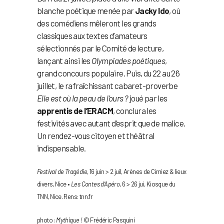
blanche poétique menée par
Jacky Ido
, où
des comédiens mêleront les grands
classiques aux textes d’amateurs
sélectionnés par le Comité de lecture,
lançant ainsi les
Olympiades poétiques
,
grand concours populaire. Puis, du 22 au 26
juillet, le rafraîchissant cabaret-proverbe
Elle est où la peau de l’ours ?
joué par les
apprentis de l’ERACM
, conclura les
festivités avec autant d’esprit que de malice.
Un rendez-vous citoyen et théâtral
indispensable.
Festival de Tragédie
, 16 juin > 2 juil, Arènes de Cimiez & lieux
divers, Nice •
Les Contes d’Apéro
, 6 > 26 jui, Kiosque du
TNN, Nice. Rens: tnn.fr
photo :
Mythique !
© Frédéric Pasquini