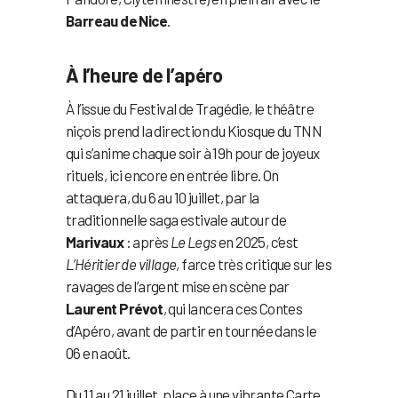
Barreau de Nice
.
À l’heure de l’apéro
À l’issue du Festival de Tragédie, le théâtre
niçois prend la direction du Kiosque du TNN
qui s’anime chaque soir à 19h pour de joyeux
rituels, ici encore en entrée libre. On
attaquera, du 6 au 10 juillet, par la
traditionnelle saga estivale autour de
Marivaux
: après
Le Legs
en 2025, c’est
L’Héritier de village
, farce très critique sur les
ravages de l’argent mise en scène par
Laurent Prévot
, qui lancera ces Contes
d’Apéro, avant de partir en tournée dans le
06 en août.
Du 11 au 21 juillet, place à une vibrante Carte