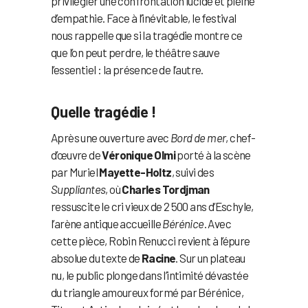
privilégier une confrontation lucide et pleine
d’empathie. Face à l’inévitable, le festival
nous rappelle que si la tragédie montre ce
que l’on peut perdre, le théâtre sauve
l’essentiel : la présence de l’autre.
Quelle tragédie !
Après une ouverture avec
Bord de mer
, chef-
d’œuvre de
Véronique Olmi
porté à la scène
par Muriel
Mayette-Holtz
, suivi des
Suppliantes
, où
Charles Tordjman
ressuscite le cri vieux de 2 500 ans d’Eschyle,
l’arène antique accueille
Bérénice
. Avec
cette pièce, Robin Renucci revient à l’épure
absolue du texte de
Racine
. Sur un plateau
nu, le public plonge dans l’intimité dévastée
du triangle amoureux formé par Bérénice,