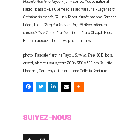
Pascale Marthine Tayou
, 4 juil > 23 nov, Musée national
Pablo Picasso – La Guerre et la Paix, Vallauris •
Léger et la
Création du monde
, 13 juin > 12 oct, Musée national Fernand
Léger, Biot •
Chagall à l’œuvre. Un prêt d’exception au
musée
, 7 fév > 21 sep, Musée national Marc Chagall, Nice.
Rens : musees-nationaux-alpesmaritimes.fr
photo : Pascale Marthine Tayou,
Survival Tree
, 2018, bois,
cristal, albatre, tissus, terre 300 x 350 x 380 cm © Hafid
Lhachmi, Courtesy of the artist and Galleria Continua
SUIVEZ-NOUS