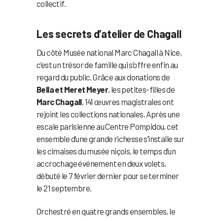
collectif.
Les secrets d’atelier de Chagall
Du côté Musée national Marc Chagall à Nice,
c’est un trésor de famille qui s’offre enfin au
regard du public. Grâce aux donations de
Bella et Meret Meyer
, les petites-filles de
Marc Chagall
, 141 œuvres magistrales ont
rejoint les collections nationales. Après une
escale parisienne au Centre Pompidou, cet
ensemble d’une grande richesse s’installe sur
les cimaises du musée niçois, le temps d’un
accrochage événement en deux volets,
débuté le 7 février dernier pour se terminer
le 21 septembre.
Orchestré en quatre grands ensembles, le