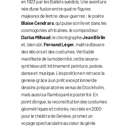
en 1923 par les Ballets suédois. Une aventure
née d’une fusion entre quatre figures
majeures de l’entre-deux-guerres : le poète
Blaise Cendrars
, qui puise son livret dans les
cosmogonies africaines, le compositeur
Darius Milhaud
, le chorégraphe
Jean Börlin
et, bien sûr,
Fernand Léger
, maître d’œuvre
des décors et des costumes. Véritable
manifeste de la modernité, cette œuvre-
synthèse unit intimement peinture, poésie,
danse et musique. L’exposition en retrace la
genèse grâce à un prêt exceptionnel de
dessins préparatoires venus de Stockholm,
mais aussi sa flamboyante postérité. En
point d’orgue, la reconstitution des costumes
géométriques et colorés, recréés en 2000
pour le théâtre de Genève, promet un
voyage spectaculaire au cœur du génie