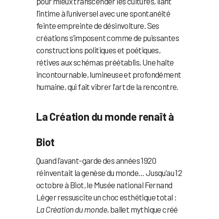
pour mieux transcender les cultures, liant
l’intime à l’universel avec une spontanéité
feinte empreinte de désinvolture. Ses
créations s’imposent comme de puissantes
constructions politiques et poétiques,
rétives aux schémas préétablis. Une halte
incontournable, lumineuse et profondément
humaine, qui fait vibrer l’art de la rencontre.
La Création du monde renaît à
Biot
Quand l’avant-garde des années 1920
réinventait la genèse du monde… Jusqu’au 12
octobre à Biot, le Musée national Fernand
Léger ressuscite un choc esthétique total :
La Création du monde
, ballet mythique créé