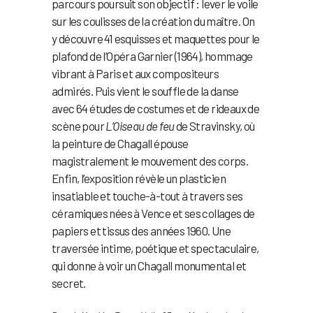
parcours poursuit son objectif : lever le voile
sur les coulisses de la création du maître. On
y découvre 41 esquisses et maquettes pour le
plafond de l’Opéra Garnier (1964), hommage
vibrant à Paris et aux compositeurs
admirés. Puis vient le souffle de la danse
avec 64 études de costumes et de rideaux de
scène pour
L’Oiseau de feu
de Stravinsky, où
la peinture de Chagall épouse
magistralement le mouvement des corps.
Enfin, l’exposition révèle un plasticien
insatiable et touche-à-tout à travers ses
céramiques nées à Vence et ses collages de
papiers et tissus des années 1960. Une
traversée intime, poétique et spectaculaire,
qui donne à voir un Chagall monumental et
secret.