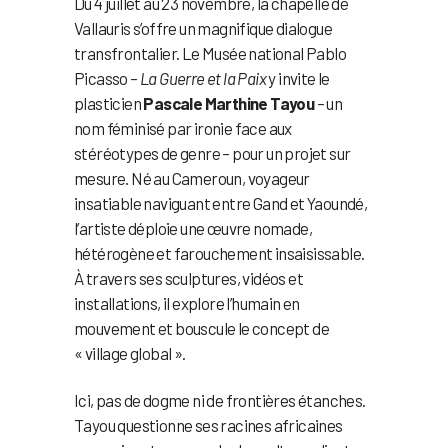
Du 4 juillet au 23 novembre, la chapelle de
Vallauris s’offre un magnifique dialogue
transfrontalier. Le Musée national Pablo
Picasso –
La Guerre et la Paix
y invite le
plasticien
Pascale Marthine Tayou
– un
nom féminisé par ironie face aux
stéréotypes de genre – pour un projet sur
mesure. Né au Cameroun, voyageur
insatiable naviguant entre Gand et Yaoundé,
l’artiste déploie une œuvre nomade,
hétérogène et farouchement insaisissable.
À travers ses sculptures, vidéos et
installations, il explore l’humain en
mouvement et bouscule le concept de
« village global ».
Ici, pas de dogme ni de frontières étanches.
Tayou questionne ses racines africaines