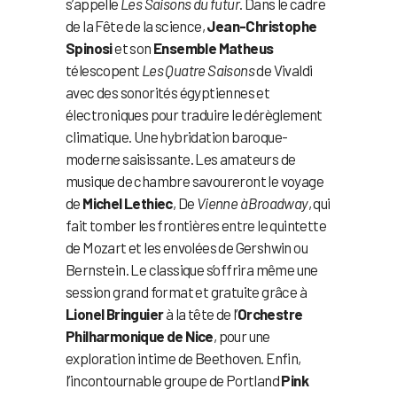
s’appelle
Les Saisons du futur
. Dans le cadre
de la Fête de la science,
Jean-Christophe
Spinosi
et son
Ensemble Matheus
télescopent
Les Quatre Saisons
de Vivaldi
avec des sonorités égyptiennes et
électroniques pour traduire le dérèglement
climatique. Une hybridation baroque-
moderne saisissante. Les amateurs de
musique de chambre savoureront le voyage
de
Michel Lethiec
, De
Vienne à Broadway
, qui
fait tomber les frontières entre le quintette
de Mozart et les envolées de Gershwin ou
Bernstein. Le classique s’offrira même une
session grand format et gratuite grâce à
Lionel Bringuier
à la tête de l’
Orchestre
Philharmonique de Nice
, pour une
exploration intime de Beethoven. Enfin,
l’incontournable groupe de Portland
Pink