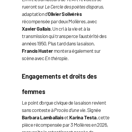
rueront sur
Le Cercle des poètes disparus
,
adaptation d’
Olivier Solivérès
récompensée par deux Molières, avec
Xavier Gallais
. Un cri à la vie et à la
transmission qui transperce l’austérité des
années 1950. Plus tard dans la saison,
Francis Huster
montera également sur
scène avec
En thérapie
.
Engagements et droits des
femmes
Le point d’orgue civique de la saison revient
sans conteste à
Procès d’une vie
. Signée
Barbara Lamballais
et
Karina Testa
, cette
pièce récompensée par 3 Molières en 2026,
ressuscite le retentissant procès de