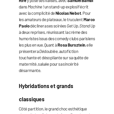
Rire
y pose ses valises, avec
Samuel Bambi
dans
Machine !
un stand-up explosif écrit
avec la complicité de
Nicolas Nebot
. Pour
les amateurs de plateaux, le truculent
Marco
Paolo
déclinera ses soirées
Get Up, Stand Up
à deux reprises, réunissant la crème des
humoristes issus des comedy clubs parisiens
les plus en vue. Quant à
Rosa Bursztein
, elle
présentera
Dédoublée
, autofiction
touchante et désopilante sur sa quête de
maternité, saluée pour sa sincérité
désarmante.
Hybridations et grands
classiques
Côté partition, le grand choc esthétique