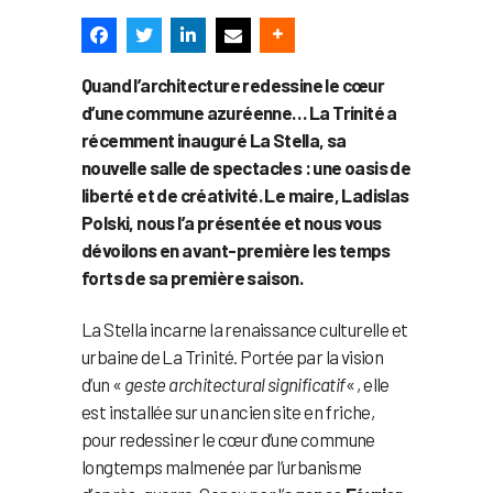
Quand l’architecture redessine le cœur
d’une commune azuréenne… La Trinité a
récemment inauguré La Stella, sa
nouvelle salle de spectacles : une oasis de
liberté et de créativité. Le maire, Ladislas
Polski, nous l’a présentée et nous vous
dévoilons en avant-première les temps
forts de sa première saison.
La Stella incarne la renaissance culturelle et
urbaine de La Trinité. Portée par la vision
d’un «
geste architectural significatif
« , elle
est installée sur un ancien site en friche,
pour redessiner le cœur d’une commune
longtemps malmenée par l’urbanisme