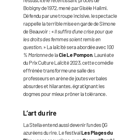
Bobigny de 1972, mené par Gisèle Halimi.
Défendu par une troupe incisive, le spectacle
rappelle la terrible mise en garde de Simone
de Beauvoir : «
Il suffira d’une crise pour que
les droits des femmes soient remis en
question
. » La laïcité sera abordée avec
100
% Marianne
de la
Cie Le Pompon
. Lauréate
du Prix Culture Laïcité 2023, cette comédie
effrénée transforme une salle des
professeurs en arène de joutes verbales
absurdes et hilarantes, égratignant les
dogmes pour mieux prôner la tolérance.
L’art du rire
La Stella entend aussi devenir l’un des QG
azuréens du rire. Le festival
Les Plages du