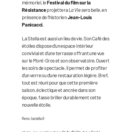
mémoriel, le
Festival du film sur la
Résistance
projettera
La Vie sera belle
, en
présence de l’historien
Jean-Louis
Panicacci
.
La Stella est aussi un lieu de vie. Son Café des
étoiles dispose d’un espace intérieur
convivial et d’une terrasse offrant une vue
sur le Mont-Gros et son observatoire. Ouvert
les soirs de spectacle, il permet de profiter
d’un verre ou d’une restauration légère. Bref,
tout est réuni pour que cette première
saison, éclectique et ancrée dans son
époque, fasse briller durablement cette
nouvelle étoile.
Rens: lastella.fr