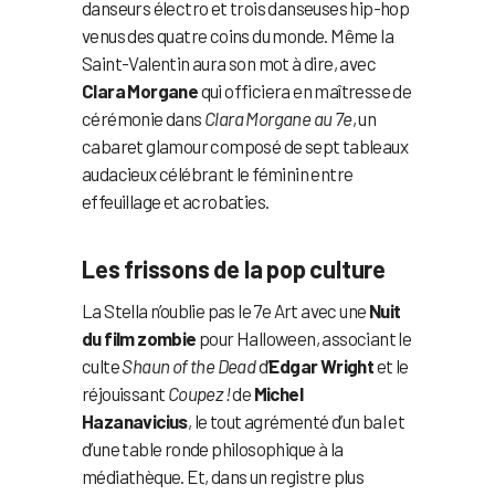
danseurs électro et trois danseuses hip-hop
venus des quatre coins du monde. Même la
Saint-Valentin aura son mot à dire, avec
Clara Morgane
qui officiera en maîtresse de
cérémonie dans
Clara Morgane au 7e
, un
cabaret glamour composé de sept tableaux
audacieux célébrant le féminin entre
effeuillage et acrobaties.
Les frissons de la pop culture
La Stella n’oublie pas le 7e Art avec une
Nuit
du film zombie
pour Halloween, associant le
culte
Shaun of the Dead
d’
Edgar Wright
et le
réjouissant
Coupez !
de
Michel
Hazanavicius
, le tout agrémenté d’un bal et
d’une table ronde philosophique à la
médiathèque. Et, dans un registre plus