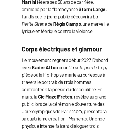
Martini
fêtera ses 30 ans de carrière,
emmené par la flamboyante
Storm Large
,
tandis que le jeune public découvrira
La
Petite Sirène
de
Régis Campo
, une merveille
lyrique et féerique contre la violence.
Corps électriques et glamour
Le mouvement règnera début 2027. D’abord
avec
Kader Attou
pour
Un petit pas de trop
,
pièce où le hip-hop se marie au burlesque à
travers le portrait de trois hommes
confrontés à la poésie du déséquilibre. En
mars, la
Cie MazelFreten
, révélée au grand
public lors de la cérémonie d’ouverture des
Jeux olympiques de Paris 2024, présentera
sa quatrième création :
Memento
. Un choc
physique intense faisant dialoguer trois