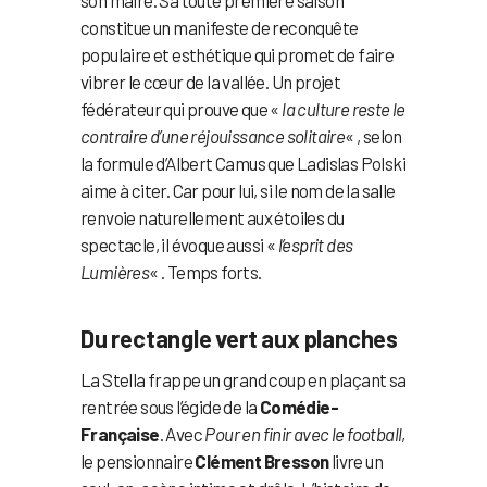
constitue un manifeste de reconquête
populaire et esthétique qui promet de faire
vibrer le cœur de la vallée. Un projet
fédérateur qui prouve que «
la culture reste le
contraire d’une réjouissance solitaire
« , selon
la formule d’Albert Camus que Ladislas Polski
aime à citer. Car pour lui, si le nom de la salle
renvoie naturellement aux étoiles du
spectacle, il évoque aussi «
l’esprit des
Lumières
« . Temps forts.
Du rectangle vert aux planches
La Stella frappe un grand coup en plaçant sa
rentrée sous l’égide de la
Comédie-
Française
. Avec
Pour en finir avec le football
,
le pensionnaire
Clément Bresson
livre un