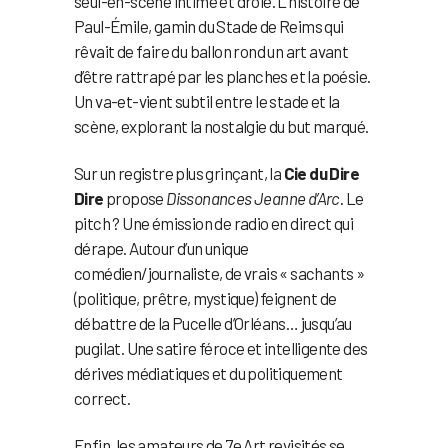
seul-en-scène intime et drôle. L’histoire de
Paul-Émile, gamin du Stade de Reims qui
rêvait de faire du ballon rond un art avant
d’être rattrapé par les planches et la poésie.
Un va-et-vient subtil entre le stade et la
scène, explorant la nostalgie du but marqué.
Sur un registre plus grinçant, la
Cie du Dire
Dire
propose
Dissonances Jeanne d’Arc
. Le
pitch ? Une émission de radio en direct qui
dérape. Autour d’un unique
comédien/journaliste, de vrais « sachants »
(politique, prêtre, mystique) feignent de
débattre de la Pucelle d’Orléans… jusqu’au
pugilat. Une satire féroce et intelligente des
dérives médiatiques et du politiquement
correct.
Enfin, les amateurs de 7e Art revisités se