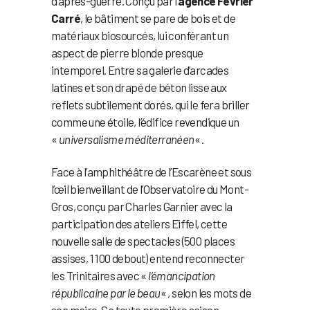
d’après-guerre. Conçu par l’
agence Février
Carré
, le bâtiment se pare de bois et de
matériaux biosourcés, lui conférant un
aspect de pierre blonde presque
intemporel. Entre sa galerie d’arcades
latines et son drapé de béton lisse aux
reflets subtilement dorés, qui le fera briller
comme une étoile, l’édifice revendique un
«
universalisme méditerranéen
« .
Face à l’amphithéâtre de l’Escarène et sous
l’œil bienveillant de l’Observatoire du Mont-
Gros, conçu par Charles Garnier avec la
participation des ateliers Eiffel, cette
nouvelle salle de spectacles (500 places
assises, 1 100 debout) entend reconnecter
les Trinitaires avec «
l’émancipation
républicaine par le beau
« , selon les mots de
son maire. Sa toute première saison