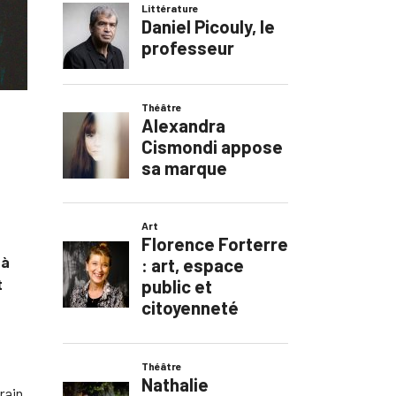
 à
t
rain