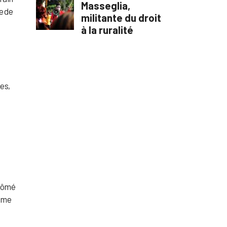
e de
es,
plômé
omme