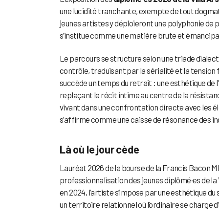
une lucidité tranchante, exempte de tout dogma
jeunes artistes y déploieront une polyphonie de p
s’institue comme une matière brute et émancipa
Le parcours se structure selon une triade dialec
contrôle, traduisant par la sérialité et la tensio
succède un temps du retrait : une esthétique de 
replaçant le récit intime au centre de la résistanc
vivant dans une confrontation directe avec les é
s’affirme comme une caisse de résonance des in
Là où le jour cède
Lauréat 2026 de la bourse de la Francis Bacon M
professionnalisation des jeunes diplômé·es de la 
en 2024, l’artiste s’impose par une esthétique d
un territoire relationnel où l’ordinaire se charge d