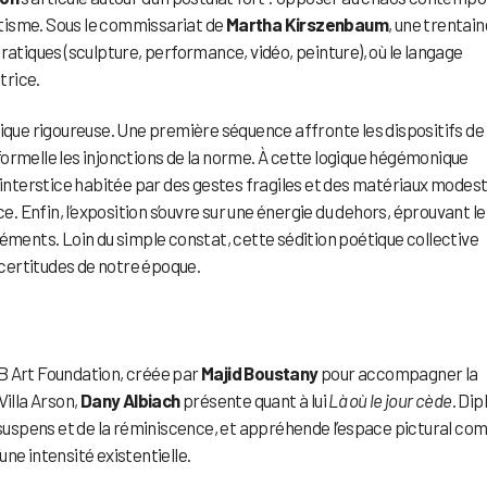
tisme. Sous le commissariat de
Martha Kirszenbaum
, une trentain
ratiques (sculpture, performance, vidéo, peinture), où le langage
trice.
tique rigoureuse. Une première séquence affronte les dispositifs de
n formelle les injonctions de la norme. À cette logique hégémonique
l’interstice habitée par des gestes fragiles et des matériaux modest
e. Enfin, l’exposition s’ouvre sur une énergie du dehors, éprouvant le
léments. Loin du simple constat, cette sédition poétique collective
certitudes de notre époque.
B Art Foundation, créée par
Majid Boustany
pour accompagner la
Villa Arson,
Dany Albiach
présente quant à lui
Là où le jour cède
. Di
u suspens et de la réminiscence, et appréhende l’espace pictural c
’une intensité existentielle.