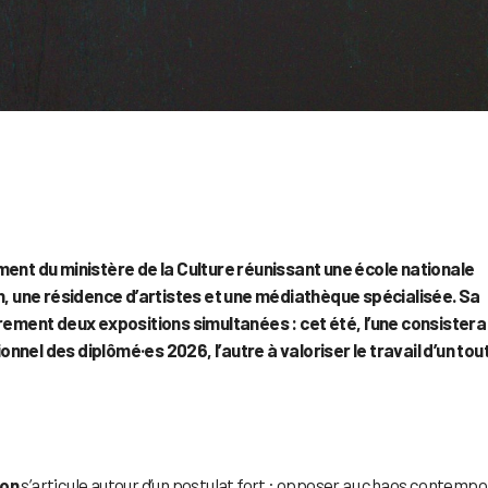
sement du ministère de la Culture réunissant une école nationale
n, une résidence d’artistes et une médiathèque spécialisée. Sa
rement deux expositions simultanées : cet été, l’une consistera
el des diplômé·es 2026, l’autre à valoriser le travail d’un tou
son
s’articule autour d’un postulat fort : opposer au chaos contempo