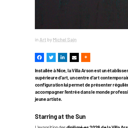
in
Art
by
Michel Sajn
Installée à Nice, la Villa Arson est un établis
supérieure d’art, un centre d’art contemporai
configuration lui permet de présenter réguliè
accompagner l’entrée dans le monde professionn
jeune artiste.
Starring at the Sun
L’exposition des
diplômé·es 2026 de la Villa Ar