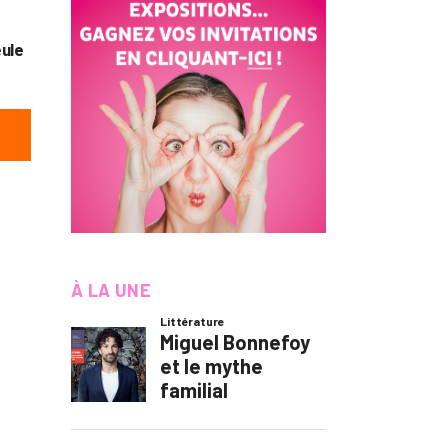
ule
À LA UNE