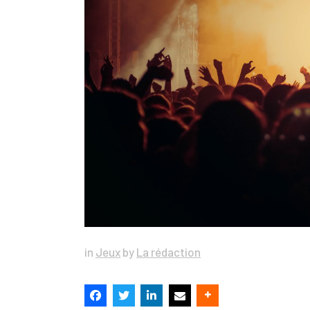
in
Jeux
by
La rédaction