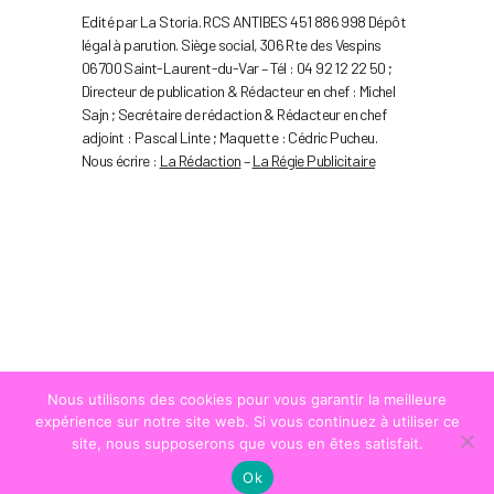
Edité par La Storia. RCS ANTIBES 451 886 998 Dépôt
légal à parution. Siège social, 306 Rte des Vespins
06700 Saint-Laurent-du-Var – Tél : 04 92 12 22 50 ;
Directeur de publication & Rédacteur en chef : Michel
Sajn ; Secrétaire de rédaction & Rédacteur en chef
adjoint : Pascal Linte ; Maquette : Cédric Pucheu.
Nous écrire :
La Rédaction
–
La Régie Publicitaire
Nous utilisons des cookies pour vous garantir la meilleure
expérience sur notre site web. Si vous continuez à utiliser ce
site, nous supposerons que vous en êtes satisfait.
Ok
© COPYRIGHT
LA STRADA