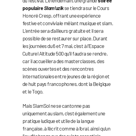
du festival. Le lendemain, une grande
soirée
populaire
Slam’uzik
se tiendra sur le Cours
Honoré Cresp, offrant une expérience
festive et conviviale mêlant musique et slam.
L’entrée sera d’ailleurs gratuite et il sera
possible de se restaurer sur place. Durant
les journées du 6 et 7 mai, c’est à l’Espace
Culturel Altitude 500 qu’il faudra se rendre,
car il accueillera des masterclasses, des
scènes ouvertes et des rencontres
internationales entre jeunes de la région et
de huit pays francophones, dont la Belgique
et le Togo.
Mais SlamSol ne se cantonne pas
uniquement au slam, c’est également une
pratique ludique et utile de la langue
française, à l’écrit comme à l’oral, ainsi qu’un
lieu d’échange sur des sujets essentiels