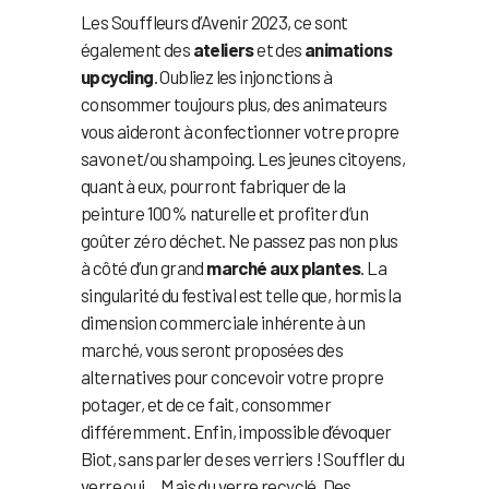
Les Souffleurs d’Avenir 2023, ce sont
également des
ateliers
et des
animations
upcycling
. Oubliez les injonctions à
consommer toujours plus, des animateurs
vous aideront à confectionner votre propre
savon et/ou shampoing. Les jeunes citoyens,
quant à eux, pourront fabriquer de la
peinture 100% naturelle et profiter d’un
goûter zéro déchet. Ne passez pas non plus
à côté d’un grand
marché aux plantes
. La
singularité du festival est telle que, hormis la
dimension commerciale inhérente à un
marché, vous seront proposées des
alternatives pour concevoir votre propre
potager, et de ce fait, consommer
différemment. Enfin, impossible d’évoquer
Biot, sans parler de ses verriers ! Souffler du
verre oui… Mais du verre recyclé. Des