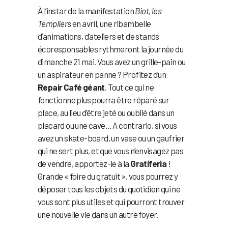
À l’instar de la manifestation
Biot, les
Templiers
en avril, une ribambelle
d’animations, d’ateliers et de stands
écoresponsables rythmeront la journée du
dimanche 21 mai. Vous avez un grille-pain ou
un aspirateur en panne ? Profitez d’un
Repair Café géant
. Tout ce qui ne
fonctionne plus pourra être réparé sur
place, au lieu d’être jeté ou oublié dans un
placard ou une cave… A contrario, si vous
avez un skate-board, un vase ou un gaufrier
qui ne sert plus, et que vous n’envisagez pas
de vendre, apportez-le à la
Gratiferia
!
Grande « foire du gratuit », vous pourrez y
déposer tous les objets du quotidien qui ne
vous sont plus utiles et qui pourront trouver
une nouvelle vie dans un autre foyer.