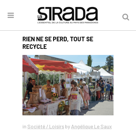
RIEN NE SE PERD, TOUT SE
RECYCLE
in
Société / Loisirs
by
Angélique Le Saux