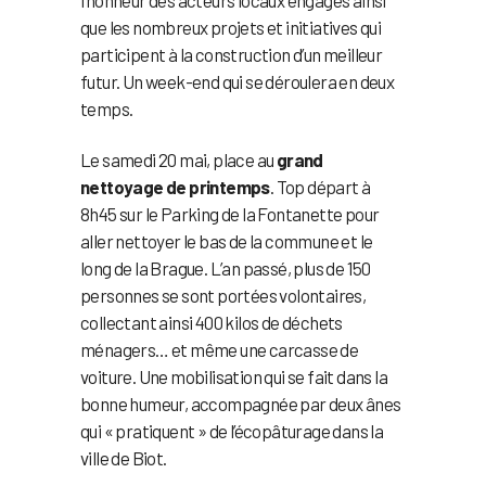
l’honneur des acteurs locaux engagés ainsi
que les nombreux projets et initiatives qui
participent à la construction d’un meilleur
futur. Un week-end qui se déroulera en deux
temps.
Le samedi 20 mai, place au
grand
nettoyage de printemps
. Top départ à
8h45 sur le Parking de la Fontanette pour
aller nettoyer le bas de la commune et le
long de la Brague. L’an passé, plus de 150
personnes se sont portées volontaires,
collectant ainsi 400 kilos de déchets
ménagers… et même une carcasse de
voiture. Une mobilisation qui se fait dans la
bonne humeur, accompagnée par deux ânes
qui « pratiquent » de l’écopâturage dans la
ville de Biot.