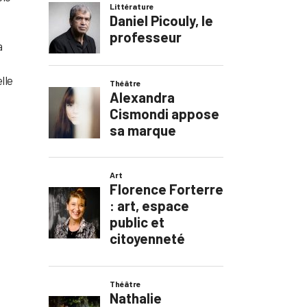
a
lle