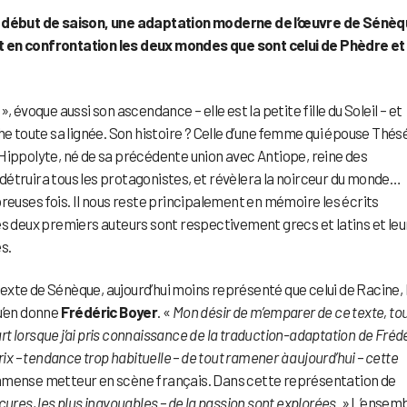
début de saison, une adaptation moderne de l’œuvre de Sénèq
t en confrontation les deux mondes que sont celui de Phèdre et
 évoque aussi son ascendance – elle est la petite fille du Soleil – et
he toute sa lignée. Son histoire ? Celle d’une femme qui épouse Thésé
Hippolyte, né de sa précédente union avec Antiope, reine des
étruira tous les protagonistes, et révèlera la noirceur du monde…
reuses fois. Il nous reste principalement en mémoire les écrits
es deux premiers auteurs sont respectivement grecs et latins et leu
s.
 texte de Sénèque, aujourd’hui moins représenté que celui de Racine,
qu’en donne
Frédéric Boyer
. «
Mon désir de m’emparer de ce texte, tou
art lorsque j’ai pris connaissance de la traduction-adaptation de Fréd
ix – tendance trop habituelle – de tout ramener à aujourd’hui – cette
l’immense metteur en scène français. Dans cette représentation de
cures, les plus inavouables – de la passion sont explorées
. » L’ensem