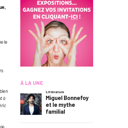
ue,
e le
rs
À LA UNE
 bien
t à
éric
ble