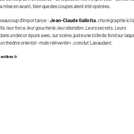
sa mise en avant, bien que des coupes aient été opérées.
 beaucoup d’importance :
Jean-Claude Gallotta
, chorégraphie ici l
é, leur force, leur gaucherie, leur abandon. Leurs secrets. Leurs
ans un décor épuré avec, sur scène, juste une toile de fond sur laque
 théâtre oriental – mais réinventé
« , conclut Lavaudant.
antibes.fr