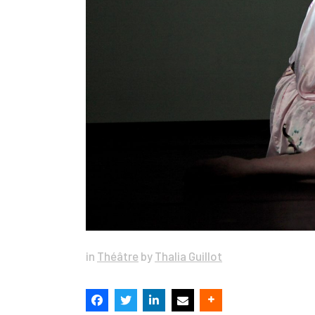
in
Théâtre
by
Thalia Guillot