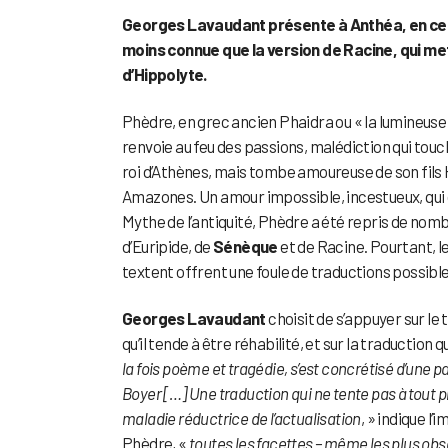
Georges Lavaudant présente à Anthéa, en ce 
moins connue que la version de Racine, qui me
d’Hippolyte.
Phèdre, en grec ancien Phaidra ou « la lumineuse »,
renvoie au feu des passions, malédiction qui touc
roi d’Athènes, mais tombe amoureuse de son fils 
Amazones. Un amour impossible, incestueux, qui d
Mythe de l’antiquité, Phèdre a été repris de nomb
d’Euripide, de
Sénèque
et de Racine. Pourtant, l
textent offrent une foule de traductions possible
Georges Lavaudant
choisit de s’appuyer sur le
qu’il tende à être réhabilité, et sur la traduction 
la fois poème et tragédie, s’est concrétisé d’une p
Boyer […] Une traduction qui ne tente pas à tout pr
maladie réductrice de l’actualisation
, » indique 
Phèdre, «
toutes les facettes – même les plus obs