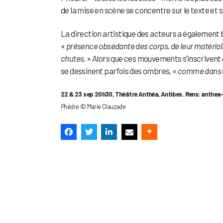
de la mise en scène se concentre sur le texte et 
La direction artistique des acteurs a également
«
présence obsédante des corps, de leur matérialit
chutes
. » Alors que ces mouvements s’inscrivent d
se dessinent parfois des ombres, «
comme dans un
22 & 23 sep 20h30, Théâtre Anthéa, Antibes. Rens: anthea-
Phèdre
© Marie Clauzade