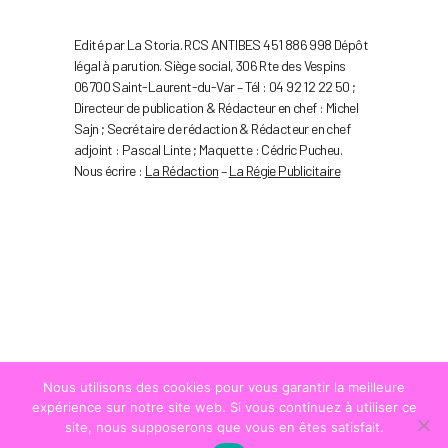
Edité par La Storia. RCS ANTIBES 451 886 998 Dépôt
légal à parution. Siège social, 306 Rte des Vespins
06700 Saint-Laurent-du-Var – Tél : 04 92 12 22 50 ;
Directeur de publication & Rédacteur en chef : Michel
Sajn ; Secrétaire de rédaction & Rédacteur en chef
adjoint : Pascal Linte ; Maquette : Cédric Pucheu.
Nous écrire :
La Rédaction
–
La Régie Publicitaire
Nous utilisons des cookies pour vous garantir la meilleure
expérience sur notre site web. Si vous continuez à utiliser ce
site, nous supposerons que vous en êtes satisfait.