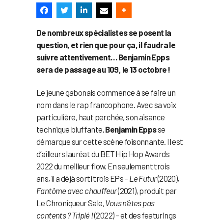
De nombreux spécialistes se posent la
question, et rien que pour ça, il faudra le
suivre attentivement… Benjamin Epps
sera de passage au 109, le 13 octobre !
Le jeune gabonais commence à se faire un
nom dans le rap francophone. Avec sa voix
particulière, haut perchée, son aisance
technique bluffante,
Benjamin Epps
se
démarque sur cette scène foisonnante. Il est
d’ailleurs lauréat du BET Hip Hop Awards
2022 du meilleur flow. En seulement trois
ans, il a déjà sorti trois EPs –
Le Futur
(2020),
Fantôme avec chauffeur
(2021), produit par
Le Chroniqueur Sale,
Vous n’êtes pas
contents ? Triplé !
(2022) – et des featurings