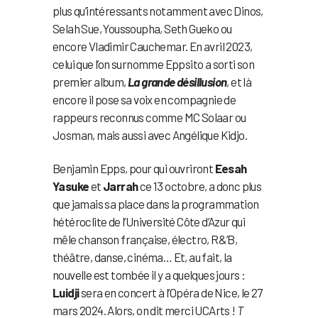
plus qu’intéressants notamment avec Dinos,
Selah Sue, Youssoupha, Seth Gueko ou
encore Vladimir Cauchemar. En avril 2023,
celui que l’on surnomme Eppsito a sorti son
premier album,
La grande désillusion
, et là
encore il pose sa voix en compagnie de
rappeurs reconnus comme MC Solaar ou
Josman, mais aussi avec Angélique Kidjo.
Benjamin Epps, pour qui ouvriront
Eesah
Yasuke
et
Jarrah
ce 13 octobre, a donc plus
que jamais sa place dans la programmation
hétéroclite de l’Université Côte d’Azur qui
mêle chanson française, électro, R&’B,
théâtre, danse, cinéma… Et, au fait, la
nouvelle est tombée il y a quelques jours :
Luidji
sera en concert à l’Opéra de Nice, le 27
mars 2024. Alors, on dit merci UCArts !
T