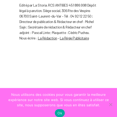
Edité par La Storia. RCS ANTIBES 451 886 998 Dépôt
légal à parution. Siège social, 306 Rte des Vespins
06700 Saint-Laurent-du-Var – Tél : 04 92 12 22 50 ;
Directeur de publication & Rédacteur en chef : Michel
Sajn ; Secrétaire de rédaction & Rédacteur en chef
adjoint : Pascal Linte ; Maquette : Cédric Pucheu.
Nous écrire :
La Rédaction
–
La Régie Publicitaire
Nous utilisons des cookies pour vous garantir la meilleure
expérience sur notre site web. Si vous continuez à utiliser ce
site, nous supposerons que vous en êtes satisfait.
Ok
© COPYRIGHT
LA STRADA