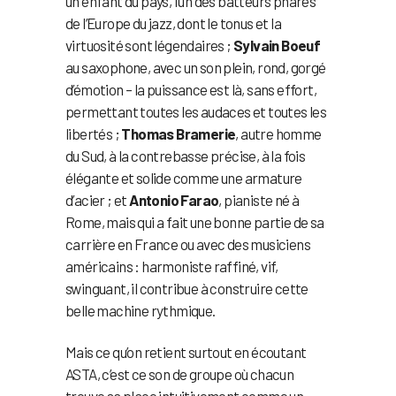
un enfant du pays, l’un des batteurs phares
de l’Europe du jazz, dont le tonus et la
virtuosité sont légendaires ;
Sylvain Boeuf
au saxophone, avec un son plein, rond, gorgé
d’émotion – la puissance est là, sans effort,
permettant toutes les audaces et toutes les
libertés ;
Thomas Bramerie
, autre homme
du Sud, à la contrebasse précise, à la fois
élégante et solide comme une armature
d’acier ; et
Antonio Farao
, pianiste né à
Rome, mais qui a fait une bonne partie de sa
carrière en France ou avec des musiciens
américains : harmoniste raffiné, vif,
swinguant, il contribue à construire cette
belle machine rythmique.
Mais ce qu’on retient surtout en écoutant
ASTA, c’est ce son de groupe où chacun
trouve sa place intuitivement comme un