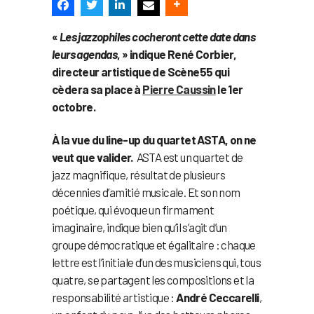
«
Les jazzophiles cocheront cette date dans
leurs agendas
, » indique René Corbier,
directeur artistique de Scène55 qui
cèdera sa place à
Pierre Caussin
le 1er
octobre.
À la vue du line-up du quartet ASTA, on ne
veut que valider.
ASTA est un quartet de
jazz magnifique, résultat de plusieurs
décennies d’amitié musicale. Et son nom
poétique, qui évoque un firmament
imaginaire, indique bien qu’il s’agit d’un
groupe démocratique et égalitaire : chaque
lettre est l’initiale d’un des musiciens qui, tous
quatre, se partagent les compositions et la
responsabilité artistique :
André Ceccarelli
,