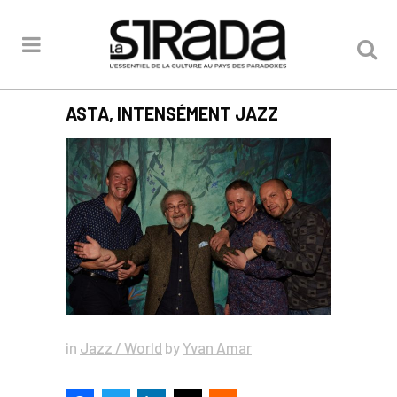
ASTA, INTENSÉMENT JAZZ
in
Jazz / World
by
Yvan Amar