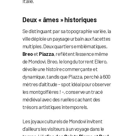
Italie.
Deux « âmes » historiques
Se distinguant par sa topographie variée, la
ville déploie un paysage urbain aux facettes
multiples. Deux quartiers emblématiques,
Breo
et
Piazza
, reflètent l’essence même
de Mondovì. Breo, le long du torrent Ellero,
dévoile une histoire commerçante et
dynamique, tandis que Piazza, perché à 600
mètres d’altitude – spot idéal pour observer
les montgolfières ! –, conserve un tracé
médiéval avec des ruelles cachant des
trésors artistiques intemporels.
Les joyaux culturels de Mondovì invitent
d’ailleurs les visiteurs à un voyage dans le