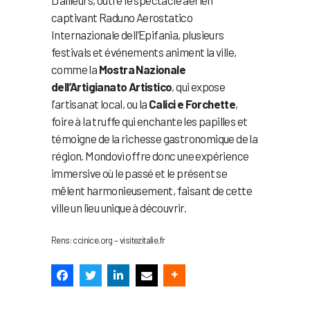
captivant Raduno Aerostatico
Internazionale dell’Epifania, plusieurs
festivals et événements animent la ville,
comme la
Mostra Nazionale
dell’Artigianato Artistico
, qui expose
l’artisanat local, ou la
Calici e Forchette
,
foire à la truffe qui enchante les papilles et
témoigne de la richesse gastronomique de la
région. Mondovì offre donc une expérience
immersive où le passé et le présent se
mêlent harmonieusement, faisant de cette
ville un lieu unique à découvrir.
Rens: ccinice.org – visitezitalie.fr