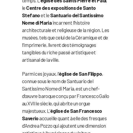
temps. L’
église des Saints Pierre et Paul
,
le
Centre des expositions de Santo
Stefano
et le
Santuario del Santissimo
Nome di Maria
incarnent l’histoire
architecturale et religieuse de la région. Les
musées, tels que celui de la Céramique et de
l’Imprimerie, livrent des témoignages
tangibles du riche passé artistique et
artisanal de la ville.
Parmi ces joyaux, l’
église de San Filippo
,
connue sous le nom de Santuario del
Santissimo Nome di Maria, est un chef-
d’œuvre baroque conçu par Francesco Gallo
au XVIIIe siècle, qui abrite un orgue
majestueux. L’
église de San Francesco
Saverio
accueille quant à elle des fresques
d’Andrea Pozzo qui ajoutent une dimension
artistique à l’expérience du visiteur.