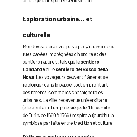
Exploration urbaine… et
culturelle
Mondovì se découvre pas à pas, à travers des
rues pavées imprégnées d’histoire et des
sentiers naturels, tels que le
sentiero
Landandè
ou le
sentiero del Bosco della
Nova
. Les voyageurs peuvent flâner et se
replonger dans le passé, tout en profitant
des raretés, comme les châtaigneraies
urbaines. La ville, redevenue universitaire
(elle abrita un temps le siège de l’Université
de Turin, de 1560 à 1566), respire aujourd’hui la
symbiose parfaite entre tradition et culture.
D’ailleurs, outre le spectacle aérien