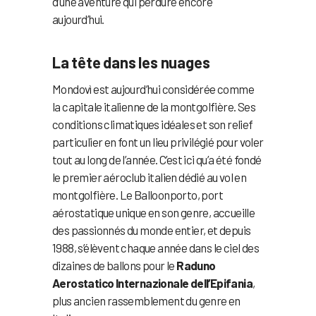
d’une aventure qui perdure encore
aujourd’hui.
La tête dans les nuages
Mondovì est aujourd’hui considérée comme
la capitale italienne de la montgolfière. Ses
conditions climatiques idéales et son relief
particulier en font un lieu privilégié pour voler
tout au long de l’année. C’est ici qu’a été fondé
le premier aéroclub italien dédié au vol en
montgolfière. Le Balloonporto, port
aérostatique unique en son genre, accueille
des passionnés du monde entier, et depuis
1988, s’élèvent chaque année dans le ciel des
dizaines de ballons pour le
Raduno
Aerostatico Internazionale dell’Epifania
,
plus ancien rassemblement du genre en