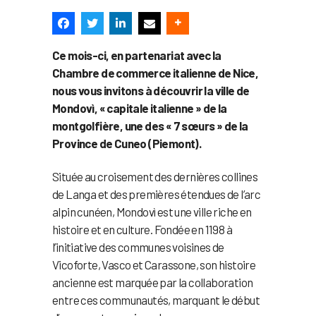
Ce mois-ci, en partenariat avec la
Chambre de commerce italienne de Nice,
nous vous invitons à découvrir la ville de
Mondovì, « capitale italienne » de la
montgolfière, une des « 7 sœurs » de la
Province de Cuneo (Piemont).
Située au croisement des dernières collines
de Langa et des premières étendues de l’arc
alpin cunéen, Mondovì est une ville riche en
histoire et en culture. Fondée en 1198 à
l’initiative des communes voisines de
Vicoforte, Vasco et Carassone, son histoire
ancienne est marquée par la collaboration
entre ces communautés, marquant le début