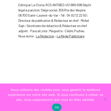
Edité par La Storia. RCS ANTIBES 451 886 998 Dépôt
légal à parution. Siège social, 306 Rte des Vespins
06700 Saint-Laurent-du-Var – Tél : 04 92 12 22 50 ;
Directeur de publication & Rédacteur en chef : Michel
Sajn ; Secrétaire de rédaction & Rédacteur en chef
adjoint : Pascal Linte ; Maquette : Cédric Pucheu.
Nous écrire :
La Rédaction
–
La Régie Publicitaire
Nous utilisons des cookies pour vous garantir la meilleure
expérience sur notre site web. Si vous continuez à utiliser ce
site, nous supposerons que vous en êtes satisfait.
Ok
© COPYRIGHT
LA STRADA