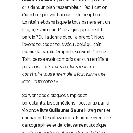
cris dans un plan rassembleur : l’édification
d’une tour pouvant accueillir le peuple du
Lointain, et dans laquelle tous parleraient un
langage commun. Mais à qui appartient la
parole ? Qui la donne et qui la prend ? Nous
l’avons toutes et tous vécu : celui qui sait
manier la parole l’emporte souvent. Ce que
Tohu pense avoir compris dans un terrifiant
paradoxe : «
Si nous voulons réussir à
construire tous ensemble, il faut suivre une
idée : la mienne !
»
Servant ces dialogues simples et
percutants, les comédiens – soutenus par le
violoncelliste
Guillaume Saurel
– s’agitent et
enchaînent les clowneries dans une aventure
cartographiée et délicieusement utopique.
« I
ci la parole des protagonistes nait de leur