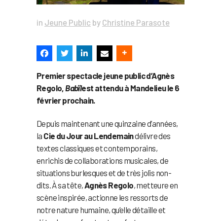
in
Jeune Public
by
Christine Parasote
Premier spectacle jeune public d’Agnès
Regolo,
Babïl
est attendu à Mandelieu le 6
février prochain.
Depuis maintenant une quinzaine d’années,
la
Cie du Jour au Lendemain
délivre des
textes classiques et contemporains,
enrichis de collaborations musicales, de
situations burlesques et de très jolis non-
dits. À sa tête,
Agnès Regolo
, metteure en
scène inspirée, actionne les ressorts de
notre nature humaine, qu’elle détaille et