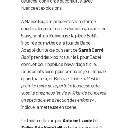
détache, confronte et conforte, avec
nuance et explosions.
À Mandelieu, elle présentera une forme
courte à laquelle tous les humains, à partir de
5 ans, sont les bienvenus : la pièce
Babïl
,
inspirée du mythe de la tour de Babel.
Adapté d’un texte puissant de
Sarah Carré
,
Babïl
prend deux points sur le i, pour Babel
donc, et pour babil, ce bavardage futile.
Deux points aussi pour ce duo en jeu : Tohu, le
grand parleur, et Bohu, le timide. «
C’est le
premier texte du répertoire jeunesse qui a
suscité chez nous l’envie et l’élan de concevoir
un spectacle en direction des enfants
« ,
indique la metteuse en scène.
Le binôme formé par
Antoine Laudet
et
Salim-Eric Abdeljalil
se lance à corps et à