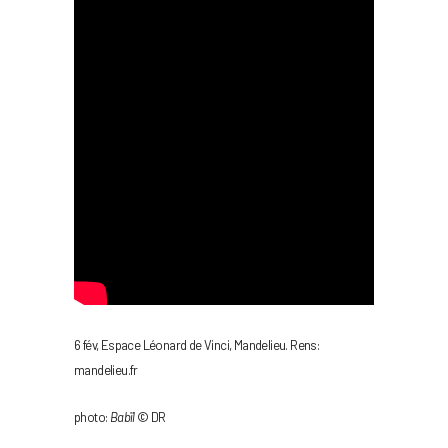
6 fév, Espace Léonard de Vinci, Mandelieu. Rens:
mandelieu.fr
photo:
Babïl
© DR