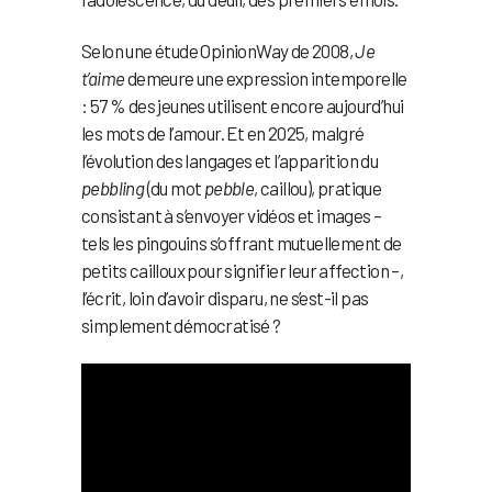
Selon une étude OpinionWay de 2008,
Je
t’aime
demeure une expression intemporelle
: 57 % des jeunes utilisent encore aujourd’hui
les mots de l’amour. Et en 2025, malgré
l’évolution des langages et l’apparition du
pebbling
(du mot
pebble
, caillou), pratique
consistant à s’envoyer vidéos et images –
tels les pingouins s’offrant mutuellement de
petits cailloux pour signifier leur affection –,
l’écrit, loin d’avoir disparu, ne s’est-il pas
simplement démocratisé ?