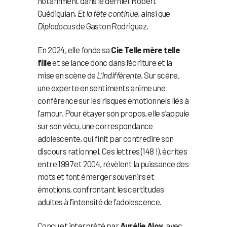
notamment dans le dernier Robert
Guédiguian,
Et la fête continue
, ainsi que
Diplodocus
de Gaston Rodriguez.
En 2024, elle fonde sa
Cie Telle mère telle
fille
et se lance donc dans l’écriture et la
mise en scène de
L’Indifférente
. Sur scène,
une experte en sentiments anime une
conférence sur les risques émotionnels liés à
l’amour. Pour étayer son propos, elle s’appuie
sur son vécu, une correspondance
adolescente, qui finit par contredire son
discours rationnel. Ces lettres (148 !), écrites
entre 1997 et 2004, révèlent la puissance des
mots et font émerger souvenirs et
émotions, confrontant les certitudes
adultes à l’intensité de l’adolescence.
Conçu et interprété par
Aurélie Aloy
, avec