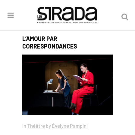
L’AMOUR PAR
CORRESPONDANCES
in
Théâtre
by
Évelyne Pampini