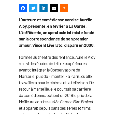
L’auteure et comédienne varoise Aurélie
Aloy, présente, en février à La Garde,
L’Indifférente
, un spectacle intimiste fondé
sur la correspondance de son premier
amour, Vincent Liverato, disparu en 2008.
Formée au théâtre dès l’enfance, Aurélie Aloy
a suivi des études de lettres supérieures,
avant d’intégrer le Conservatoire de
Marseille, puis de « monter » à Paris, où elle
travaillera pour le cinéma et la télévision. De
retour à Marseille, elle poursuit sa carrière
de comédienne, obtient en 2019 le prix de la
Meilleure actrice au
48h Chrono Film Project
,
et apparaît depuis dans des séries et films,