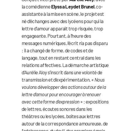
la comédienne
Elyssa Leydet Brunel
, co-
assistante à la mise en scène, le projet est
né d’échanges avec des lycéens pour qui la
lettre d’amour apparaît trop risquée, trop
engageante. Pourtant, à l’heure des
messages numériques, l’écrit n’a pas disparu
: il a changé de forme, de codes et de
langage, tout en restant central dans les
relations affectives. La démarche artistique
d’Aurélie Aloy s’inscrit dans une volonté de
transmission et d’expérimentation. «
Nous
voulons développer des actions autour de la
lettre d’amour pour encourager à renouer
avec cette forme d’expression
» : expositions
de lettres, écoutes sonores dans les
théâtres ou les lycées, boîtes aux lettres
autour de la correspondance amoureuse, de
l’adolescence, du deuil, des premiers émois.