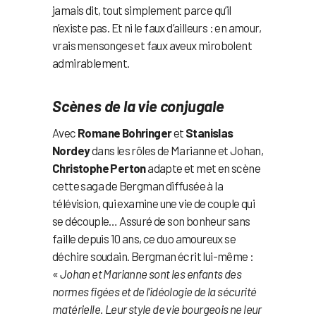
jamais dit, tout simplement parce qu’il
n’existe pas. Et ni le faux d’ailleurs : en amour,
vrais mensonges et faux aveux mirobolent
admirablement.
Scènes de la vie conjugale
Avec
Romane Bohringer
et
Stanislas
Nordey
dans les rôles de Marianne et Johan,
Christophe Perton
adapte et met en scène
cette saga de Bergman diffusée à la
télévision, qui examine une vie de couple qui
se découple… Assuré de son bonheur sans
faille depuis 10 ans, ce duo amoureux se
déchire soudain. Bergman écrit lui-même :
«
Johan et Marianne sont les enfants des
normes figées et de l’idéologie de la sécurité
matérielle. Leur style de vie bourgeois ne leur