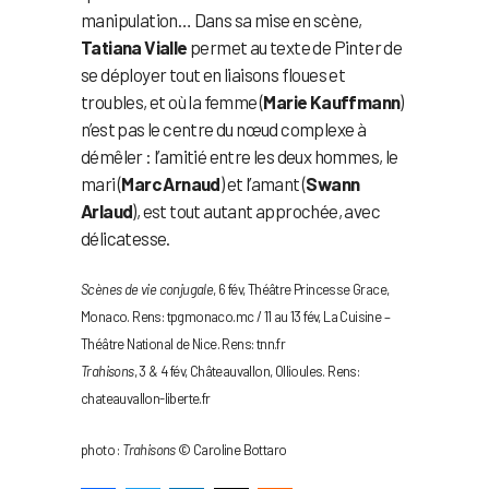
manipulation… Dans sa mise en scène,
Tatiana Vialle
permet au texte de Pinter de
se déployer tout en liaisons floues et
troubles, et où la femme (
Marie Kauffmann
)
n’est pas le centre du nœud complexe à
démêler : l’amitié entre les deux hommes, le
mari (
Marc Arnaud
) et l’amant (
Swann
Arlaud
), est tout autant approchée, avec
délicatesse.
Scènes de vie conjugale
, 6 fév, Théâtre Princesse Grace,
Monaco. Rens: tpgmonaco.mc / 11 au 13 fév, La Cuisine –
Théâtre National de Nice. Rens: tnn.fr
Trahisons
, 3 & 4 fév, Châteauvallon, Ollioules. Rens:
chateauvallon-liberte.fr
photo :
Trahisons
© Caroline Bottaro