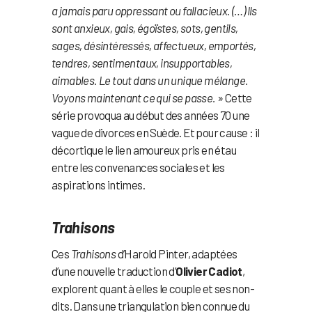
a jamais paru oppressant ou fallacieux. (…) Ils
sont anxieux, gais, égoïstes, sots, gentils,
sages, désintéressés, affectueux, emportés,
tendres, sentimentaux, insupportables,
aimables. Le tout dans un unique mélange.
Voyons maintenant ce qui se passe.
» Cette
série provoqua au début des années 70 une
vague de divorces en Suède. Et pour cause : il
décortique le lien amoureux pris en étau
entre les convenances sociales et les
aspirations intimes.
Trahisons
Ces
Trahisons
d’Harold Pinter, adaptées
d’une nouvelle traduction d’
Olivier Cadiot
,
explorent quant à elles le couple et ses non-
dits. Dans une triangulation bien connue du