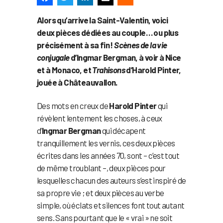
Alors qu’arrive la Saint-Valentin, voici
deux pièces dédiées au couple… ou plus
précisément à sa fin !
Scènes de la vie
conjugale
d’Ingmar Bergman, à voir à Nice
et à Monaco, et
Trahisons
d’Harold Pinter,
jouée à Châteauvallon.
Des mots en creux de
Harold Pinter
qui
révèlent lentement les choses, à ceux
d’
Ingmar Bergman
qui décapent
tranquillement les vernis, ces deux pièces
écrites dans les années 70, sont – c’est tout
de même troublant –, deux pièces pour
lesquelles chacun des auteurs s’est inspiré de
sa propre vie ; et deux pièces au verbe
simple, où éclats et silences font tout autant
sens. Sans pourtant que le « vrai » ne soit