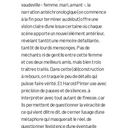
vaudeville – femme, mari, amant –, la
narration antéchronologique (on commence
à la fin pour terminer au début) offre une
vision claire d’une issue certaine où chaque
scène apporte un nouvel élément antérieur,
révélant tantôt une mémoire défaillante,
tantôt de lourds mensonges. Pas de
méchants ni de gentils entre cette femme
et ces deux meilleurs amis, mais bien trois
traîtres trahis. Dans cette (dé)construction
à rebours, on traque le peu de détails qui
puisse faire vérité. Et Harold Pinter use avec
précision de pauses et de silences, à
interpréter avec tout autant de finesse, car
ils permettent de questionner la véracité de
ce qui vient d’être dit, de cerner l’usage d’une
métaphore qui masquerait le réel, de
questionner l’existence d’une éventuelle