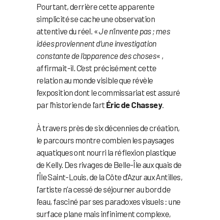
Pourtant, derrière cette apparente
simplicité se cache une observation
attentive du réel. «
Je n’invente pas ; mes
idées proviennent d’une investigation
constante de l’apparence des choses
« ,
affirmait-il. C’est précisément cette
relation au monde visible que révèle
l’exposition dont le commissariat est assuré
par l’historien de l’art
Éric de Chassey
.
À travers près de six décennies de création,
le parcours montre combien les paysages
aquatiques ont nourri la réflexion plastique
de Kelly. Des rivages de Belle-Île aux quais de
l’Île Saint-Louis, de la Côte d’Azur aux Antilles,
l’artiste n’a cessé de séjourner au bord de
l’eau, fasciné par ses paradoxes visuels : une
surface plane mais infiniment complexe,