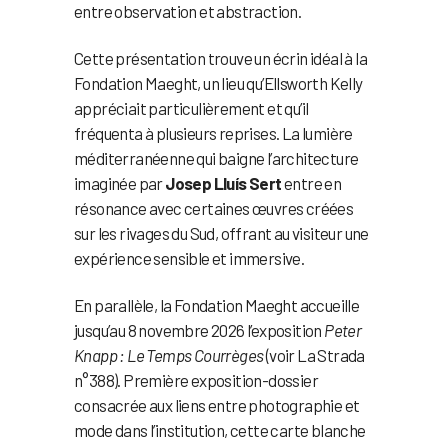
entre observation et abstraction.
Cette présentation trouve un écrin idéal à la
Fondation Maeght, un lieu qu’Ellsworth Kelly
appréciait particulièrement et qu’il
fréquenta à plusieurs reprises. La lumière
méditerranéenne qui baigne l’architecture
imaginée par
Josep Lluís Sert
entre en
résonance avec certaines œuvres créées
sur les rivages du Sud, offrant au visiteur une
expérience sensible et immersive.
En parallèle, la Fondation Maeght accueille
jusqu’au 8 novembre 2026 l’exposition
Peter
Knapp : Le Temps Courrèges
(voir La Strada
n°388). Première exposition-dossier
consacrée aux liens entre photographie et
mode dans l’institution, cette carte blanche