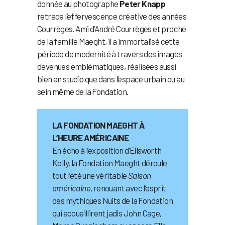
donnée au photographe
Peter Knapp
retrace l’effervescence créative des années
Courrèges. Ami d’André Courrèges et proche
de la famille Maeght, il a immortalisé cette
période de modernité à travers des images
devenues emblématiques, réalisées aussi
bien en studio que dans l’espace urbain ou au
sein même de la Fondation.
LA FONDATION MAEGHT À
L’HEURE AMÉRICAINE
En écho à l’exposition d’Ellsworth
Kelly, la Fondation Maeght déroule
tout l’été une véritable
Saison
américaine
, renouant avec l’esprit
des mythiques Nuits de la Fondation
qui accueillirent jadis John Cage,