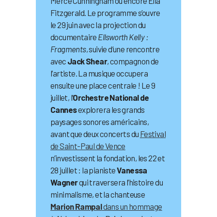
Merce Cunningham ou encore Ella
Fitzgerald. Le programme s’ouvre
le 29 juin avec la projection du
documentaire
Ellsworth Kelly :
Fragments
, suivie d’une rencontre
avec
Jack Shear
, compagnon de
l’artiste. La musique occupera
ensuite une place centrale ! Le 9
juillet, l’
Orchestre National de
Cannes
explorera les grands
paysages sonores américains,
avant que deux concerts du
Festival
de Saint-Paul de Vence
n’investissent la fondation, les 22 et
28 juillet : la pianiste
Vanessa
Wagner
qui traversera l’histoire du
minimalisme, et la chanteuse
Marion Rampal
dans un hommage