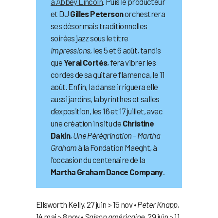
à Abbey Lincoln
. Puis le producteur
et DJ
Gilles Peterson
orchestrera
ses désormais traditionnelles
soirées jazz sous le titre
Impressions
, les 5 et 6 août, tandis
que
Yerai Cortés
, fera vibrer les
cordes de sa guitare flamenca, le 11
août. Enfin, la danse irriguera elle
aussi jardins, labyrinthes et salles
d’exposition, les 16 et 17 juillet, avec
une création in situ de
Christine
Dakin
,
Une Pérégrination – Martha
Graham
à la Fondation Maeght, à
l’occasion du centenaire de la
Martha Graham Dance Company
.
Ellsworth Kelly, 27 juin > 15 nov •
Peter Knapp
,
14 mai > 8 nov •
Saison américaine
, 29 juin > 11