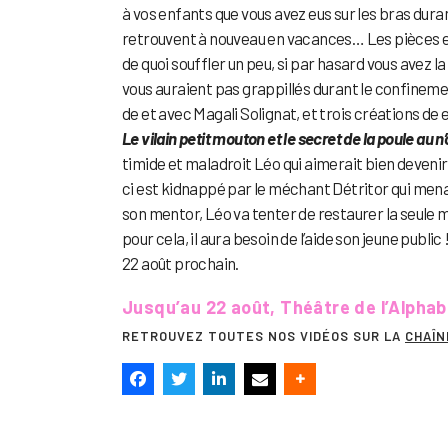
à vos enfants que vous avez eus sur les bras durant
retrouvent à nouveau en vacances… Les pièces et
de quoi souffler un peu, si par hasard vous avez 
vous auraient pas grappillés durant le confinemen
de et avec Magali Solignat, et trois créations de 
Le vilain petit mouton et le secret de la poule au n’
timide et maladroit Léo qui aimerait bien deveni
ci est kidnappé par le méchant Détritor qui mena
son mentor, Léo va tenter de restaurer la seule 
pour cela, il aura besoin de l’aide son jeune publi
22 août prochain.
Jusqu’au 22 août, Théâtre de l’Alphab
RETROUVEZ TOUTES NOS VIDÉOS SUR LA
CHAÎN