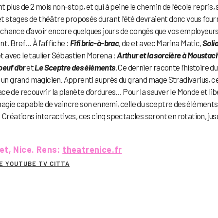
 plus de 2 mois non-stop, et qui à peine le chemin de l’école repris, 
 stages de théâtre proposés durant l’été devraient donc vous four
la chance d’avoir encore quelques jours de congés que vos employeur
t. Bref… À l’affiche :
Fifi bric-à-brac
, de et avec Marina Matic,
Solid
et avec le taulier Sébastien Morena :
Arthur et la
sorcière à Moustac
oeuf d’or
et
Le Sceptre des éléments
. Ce dernier raconte l’histoire du
r un grand magicien. Apprenti auprès du grand mage Stradivarius, ce
ce de recouvrir la planète d’ordures… Pour la sauver le Monde et li
magie capable de vaincre son ennemi, celle du sceptre des éléments
c ! Créations interactives, ces cinq spectacles seront en rotation, jus
et, Nice. Rens:
theatrenice.fr
E YOUTUBE TV CITTA