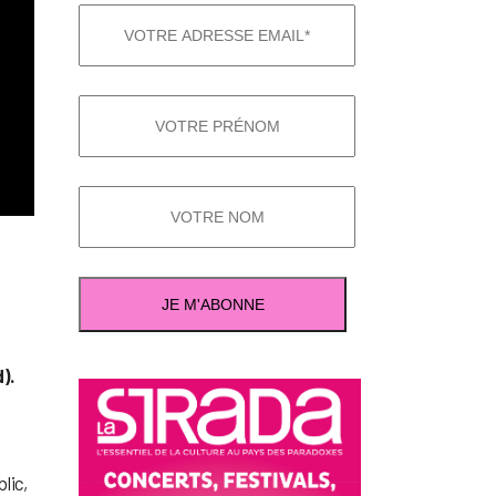
).
lic,