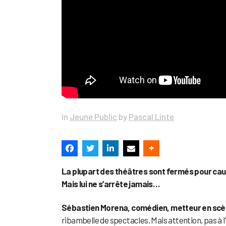
in
Jeune Public
by
Pascal Linte
La plupart des théâtres sont fermés pour caus
Mais lui ne s’arrête jamais…
Sébastien Morena, comédien, metteur en scèn
ribambelle de spectacles. Mais attention, pas à l