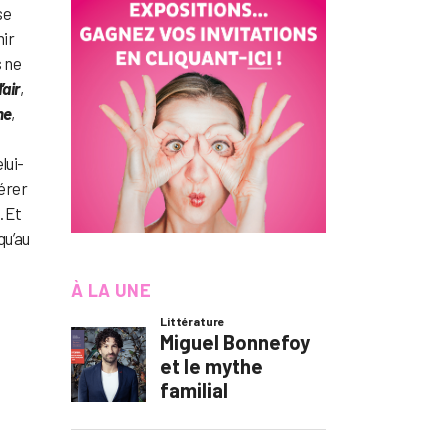
se
nir
s ne
’air
,
he
,
lui-
bérer
. Et
qu’au
À LA UNE