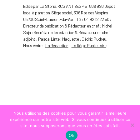
Edité par La Storia. RCS ANTIBES 451 886 998 Dépôt
légal à parution. Siège social, 306 Rte des Vespins
06700 Saint-Laurent-du-Var – Tél : 04 92 12 22 50 ;
Directeur de publication & Rédacteur en chef : Michel
Sajn ; Secrétaire de rédaction & Rédacteur en chef
adjoint : Pascal Linte ; Maquette : Cédric Pucheu.
Nous écrire :
La Rédaction
–
La Régie Publicitaire
Nous utilisons des cookies pour vous garantir la meilleure
expérience sur notre site web. Si vous continuez à utiliser ce
site, nous supposerons que vous en êtes satisfait.
Ok
© COPYRIGHT
LA STRADA