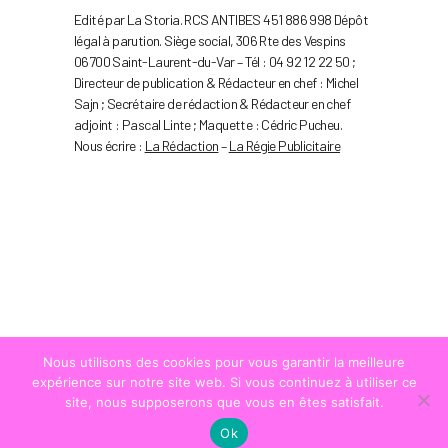
Edité par La Storia. RCS ANTIBES 451 886 998 Dépôt
légal à parution. Siège social, 306 Rte des Vespins
06700 Saint-Laurent-du-Var – Tél : 04 92 12 22 50 ;
Directeur de publication & Rédacteur en chef : Michel
Sajn ; Secrétaire de rédaction & Rédacteur en chef
adjoint : Pascal Linte ; Maquette : Cédric Pucheu.
Nous écrire :
La Rédaction
–
La Régie Publicitaire
Nous utilisons des cookies pour vous garantir la meilleure
expérience sur notre site web. Si vous continuez à utiliser ce
site, nous supposerons que vous en êtes satisfait.
Ok
© COPYRIGHT
LA STRADA