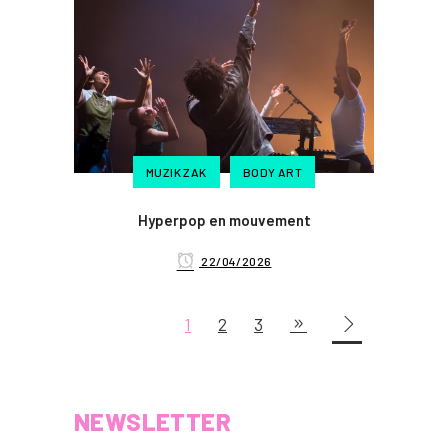
MUZIK ZAK
BODY ART
Hyperpop en mouvement
22/04/2026
1
2
3
NEWSLETTER