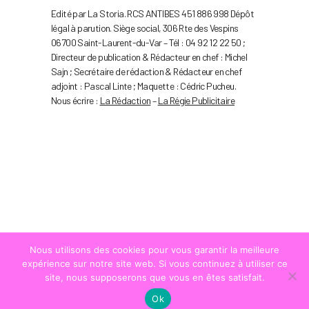
Edité par La Storia. RCS ANTIBES 451 886 998 Dépôt
légal à parution. Siège social, 306 Rte des Vespins
06700 Saint-Laurent-du-Var – Tél : 04 92 12 22 50 ;
Directeur de publication & Rédacteur en chef : Michel
Sajn ; Secrétaire de rédaction & Rédacteur en chef
adjoint : Pascal Linte ; Maquette : Cédric Pucheu.
Nous écrire :
La Rédaction
–
La Régie Publicitaire
Nous utilisons des cookies pour vous garantir la meilleure
expérience sur notre site web. Si vous continuez à utiliser ce
site, nous supposerons que vous en êtes satisfait.
Ok
© COPYRIGHT
LA STRADA