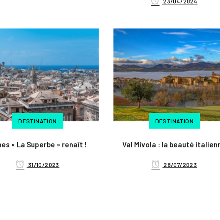
23/04/2024
DESTINATION
DESTINATION
es « La Superbe » renaît !
Val Mivola : la beauté italien
31/10/2023
28/07/2023