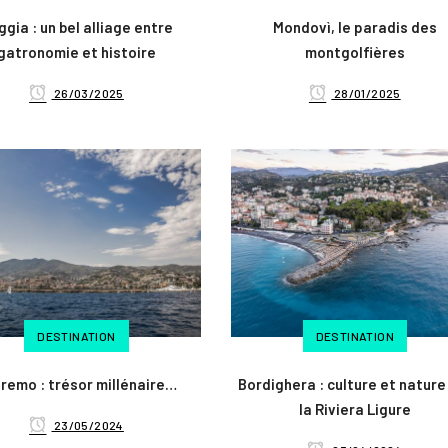
gia : un bel alliage entre
Mondovì, le paradis des
gatronomie et histoire
montgolfières
26/03/2025
28/01/2025
DESTINATION
DESTINATION
remo : trésor millénaire…
Bordighera : culture et nature
la Riviera Ligure
23/05/2024