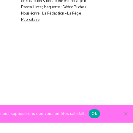
de rédaction & Rédacteur en chef adjoint :
Pascal Linte ; Maquette : Cédric Pucheu.
Nous écrire :
La Rédaction
–
La Régie
Publicitaire
e, nous supposerons que vous en êtes satisfait.
Ok