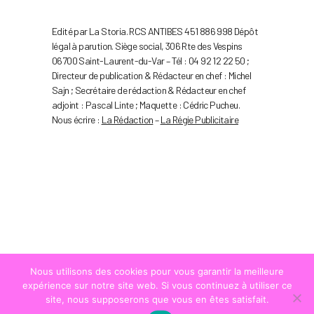
Edité par La Storia. RCS ANTIBES 451 886 998 Dépôt
légal à parution. Siège social, 306 Rte des Vespins
06700 Saint-Laurent-du-Var – Tél : 04 92 12 22 50 ;
Directeur de publication & Rédacteur en chef : Michel
Sajn ; Secrétaire de rédaction & Rédacteur en chef
adjoint : Pascal Linte ; Maquette : Cédric Pucheu.
Nous écrire :
La Rédaction
–
La Régie Publicitaire
Nous utilisons des cookies pour vous garantir la meilleure
expérience sur notre site web. Si vous continuez à utiliser ce
site, nous supposerons que vous en êtes satisfait.