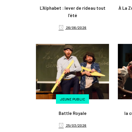
L’Alphabet : lever de rideau tout
À La Z
l’été
26/06/2026
JEUNE PUBLIC
Battle Royale
la c
25/03/2026