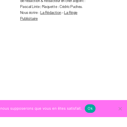
de rédaction & Rédacteur en chef adjoint :
Pascal Linte ; Maquette : Cédric Pucheu.
Nous écrire :
La Rédaction
–
La Régie
Publicitaire
e, nous supposerons que vous en êtes satisfait.
Ok