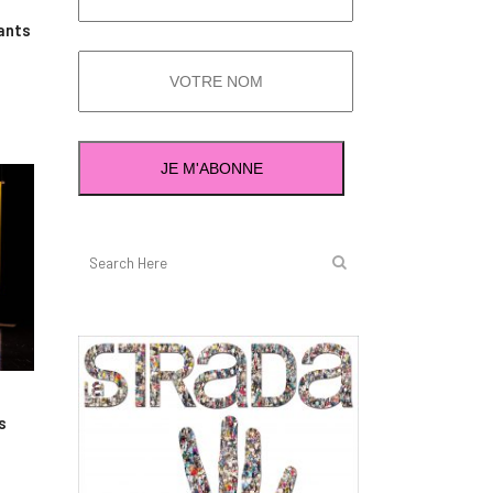
fants
s