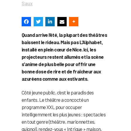
Saux
Quand arrive l’été, la plupart des théâtres
baissent le rideau. Mais pas L’Alphabet,
installé en plein cœur de Nice. Ici, les
projecteurs restent allumés et la scène
s’anime de plus belle pour offrir une
bonne dose de rire et de fraîcheur aux
azuréens comme aux estivants.
Côté jeune public, c’est le paradis des
enfants. Le théâtre a concocté un
programme XXL pour occuper
intelligemment les plus jeunes : spectacles
en tout genre (théâtre, marionnettes,
guignol), rendez-vous « Intrigue » maison,