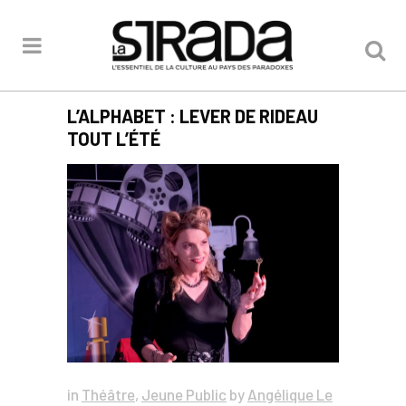
L’ALPHABET : LEVER DE RIDEAU
TOUT L’ÉTÉ
in
Théâtre
,
Jeune Public
by
Angélique Le