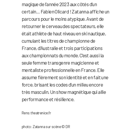
magique de l’année 2023 aux côtés d’un
certain… Fabien Olicard ! Zatanna affiche un
parcours pour le moins atypique. Avant de
retourner le cerveau des spectateurs, elle
était athlète de haut niveau en ski nautique,
cumulant les titres de championne de
France, d’Australie et trois participations
aux championnats du monde. C’est aussi la
seule femme transgenre magicienne et
mentaliste professionnelle en France. Elle
assume fièrement son identité et en fait une
force, brisant les codes d’un milieu encore
très masculin. Un show magnétique qui allie
performance et résilience.
Rens: theatrenice.fr
photo : Zatanna sur scène © DR