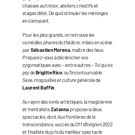
chasses au trésor, ateliers créatifs et
stages d’été. De quoi stimuler les méninges
en s’amusant.
Pour les plus grands, on retrouve les
comédies phares du théâtre, mises en scène
par
Sébastien Morena
, maître des lieux.
Préparez-vous à déclencher vos
zygomatiques avec – entre autres –
Toi qui es
psy
de
Brigitte Rico
, ou l’incontournable
Sexe, magouilles et culture générale
de
Laurent Baffie
.
Au rayon des ovnis artistiques, la magicienne
et mentaliste
Zatanna
proposera deux
spectacles, dont
Aux frontières de la
transcendance,
succès du Off d’Avignon 2022
et finaliste du prix du meilleur spectacle