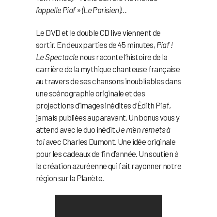
l’appelle Piaf » (Le Parisien)…
Le DVD et le double CD live viennent de
sortir. En deux parties de 45 minutes,
Piaf !
Le Spectacle
nous raconte l’histoire de la
carrière de la mythique chanteuse française
au travers de ses chansons inoubliables dans
une scénographie originale et des
projections d’images inédites d’Édith Piaf,
jamais publiées auparavant. Un bonus vous y
attend avec le duo inédit
Je m’en remets à
toi
avec Charles Dumont. Une idée originale
pour les cadeaux de fin d’année. Un soutien à
la création azuréenne qui fait rayonner notre
région sur la Planète.