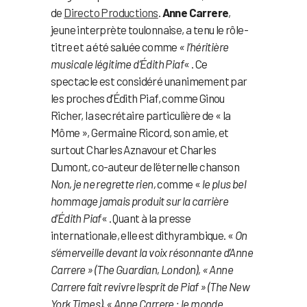
de
Directo Productions
.
Anne Carrere
,
jeune interprète toulonnaise, a tenu le rôle-
titre et a été saluée comme
« l’héritière
musicale légitime d’Édith Piaf
« . Ce
spectacle est considéré unanimement par
les proches d’Édith Piaf, comme Ginou
Richer, la secrétaire particulière de « la
Môme », Germaine Ricord, son amie, et
surtout Charles Aznavour et Charles
Dumont, co-auteur de l’éternelle chanson
Non, je ne regrette rien,
comme «
le plus bel
hommage jamais produit sur la carrière
d’Édith Piaf
« . Quant à la presse
internationale, elle est dithyrambique. «
On
s’émerveille devant la voix résonnante d’Anne
Carrere » (The Guardian, London), « Anne
Carrere fait revivre l’esprit de Piaf » (The New
York Times), « Anne Carrere : le monde