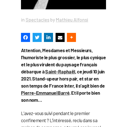
in
Spectacles
by
Mathieu Alfonsi
Attention, Mesdames et Messieurs,
l’humoriste le plus grossier, le plus cynique
et le plus virulent du paysage français
débarque à
Saint-Raphaël
, ce jeudi 10 juin
2021. Stand-upeur hors pair, et star en
son temps de France Inter, il s’agit bien de
Pierre-Emmanuel Barré
. Et il porte bien
son nom…
L’avez-vous suivi pendant le premier
confinement ? L’intéressé, reclu dans sa