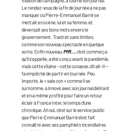
maison de campagne, a tourné son journal.
Le rendez-vous de la fin de journée à ne pas
manquer où Pierre-Emmanuel Barré se
mettait en scène, lui et sa femme, et
déversait ses bons mots envers le
gouvernement. Trash et sans limites,
comme son nouveau spectacle en quelque
sorte. Enfin nouveau.
Pfff
…
, c’est comme ça
qu’il s’appelle, a été conçu avant la pandémie,
mais cette vilaine – cette conasse, dirait-il —
l’a empêché de partir en tournée. Peu
importe, le « sale con » comme il se
surnomme, a innové avec son journal délirant
et en a même profité pour faire un retour
éclair à France Inter, le temps d’une
chronique. Ah oui, c’est sur le service public
que Pierre-Emmanuel Barré s’est fait
connaître avec ses pamphlets incendiaires