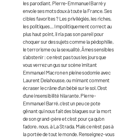
les parodiant. Pierre-Emmanuel Barré y
envoie ses mots doux à toute la France. Ses
cibles favorites ? Les privilégiés, les riches,
les politiques… Impolitiquement correct au
plus haut point, il n’a pas son pareil pour
choquer sur des sujets comme la pédophilie,
le terrorisme ou la sexualité. Âmes sensibles
s’abstenir : ce n’est pas tous les jours que
vous verrez un gus sur scène imitant
Emmanuel Macron en pleine sodomie avec
Laurent Delahousse, ou mimant comment
écraser le crâne d’un bébé sur le sol. C’est
d’une insensibilité hilarante. Pierre-
Emmanuel Barré, c’est un peu ce pote
gênant qui nous fait des blagues sur la mort
de son grand-père et c’est pour ça qu’on
l’adore, nous, à La Strada. Mais ce n’est pas à
la portée de tout le monde. Renseignez-vous