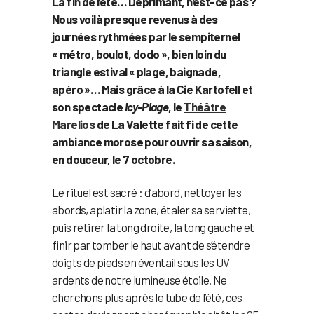
La fin de l’été… Déprimant, n’est-ce pas ?
Nous voilà presque revenus à des
journées rythmées par le sempiternel
« métro, boulot, dodo », bien loin du
triangle estival « plage, baignade,
apéro »… Mais grâce à la Cie Kartofell et
son spectacle
Icy-Plage
, le
Théâtre
Marelios
de La Valette fait fi de cette
ambiance morose pour ouvrir sa saison,
en douceur, le 7 octobre.
Le rituel est sacré : d’abord, nettoyer les
abords, aplatir la zone, étaler sa serviette,
puis retirer la tong droite, la tong gauche et
finir par tomber le haut avant de s’étendre
doigts de pieds en éventail sous les UV
ardents de notre lumineuse étoile. Ne
cherchons plus après le tube de l’été, ces