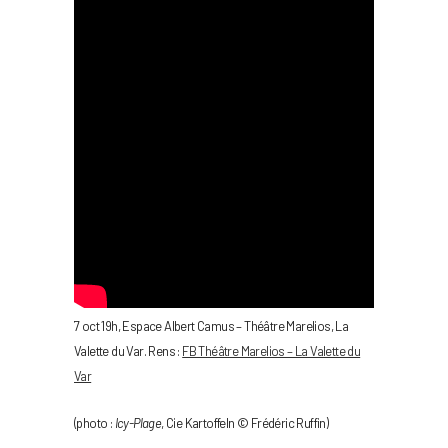
7 oct 19h, Espace Albert Camus – Théâtre Marelios, La
Valette du Var. Rens :
FB Théâtre Marelios – La Valette du
Var
(photo :
Icy-Plage
, Cie Kartoffeln © Frédéric Ruffin)