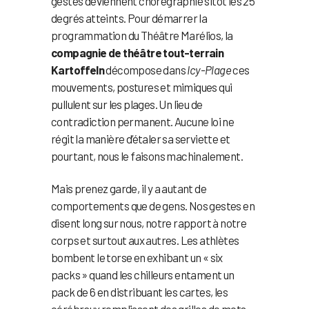
gestes deviennent chorégraphie sitôt les 25
degrés atteints. Pour démarrer la
programmation du Théâtre Marélios, la
compagnie de théâtre tout-terrain
Kartoffeln
décompose dans
Icy-Plage
ces
mouvements, postures et mimiques qui
pullulent sur les plages. Un lieu de
contradiction permanent. Aucune loi ne
régit la manière d’étaler sa serviette et
pourtant, nous le faisons machinalement.
Mais prenez garde, il y a autant de
comportements que de gens. Nos gestes en
disent long sur nous, notre rapport à notre
corps et surtout aux autres. Les athlètes
bombent le torse en exhibant un « six
packs » quand les chilleurs entament un
pack de 6 en distribuant les cartes, les