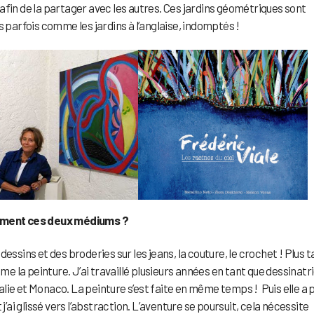
afin de la partager avec les autres. Ces jardins géométriques sont
s parfois comme les jardins à l’anglaise, indomptés !
alement ces deux médiums ?
essins et des broderies sur les jeans, la couture, le crochet ! Plus t
ême la peinture. J’ai travaillé plusieurs années en tant que dessinatr
Italie et Monaco. La peinture s’est faite en même temps ! Puis elle a p
j’ai glissé vers l’abstraction. L’aventure se poursuit, cela nécessite