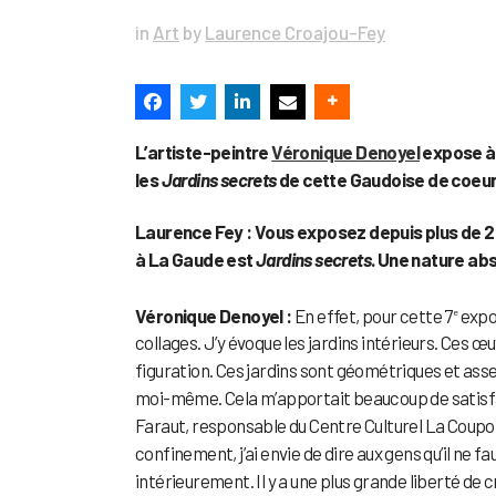
in
Art
by
Laurence Croajou-Fey
L’artiste-peintre
Véronique Denoyel
expose à 
les
Jardins secrets
de cette Gaudoise de coeur
Laurence Fey : Vous exposez depuis plus de 2
à La Gaude est
Jardins secrets
. Une nature abs
Véronique Denoyel :
En effet, pour cette 7
expos
e
collages. J’y évoque les jardins intérieurs. Ces œ
figuration. Ces jardins sont géométriques et assez 
moi-même. Cela m’apportait beaucoup de satisfacti
Faraut, responsable du Centre Culturel La Coupole
confinement, j’ai envie de dire aux gens qu’il ne fa
intérieurement. Il y a une plus grande liberté de cr