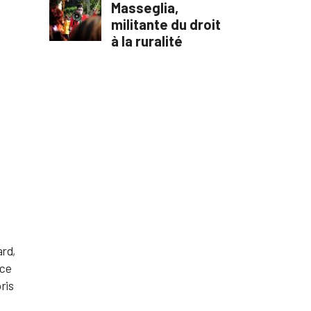
ard,
ice
ris