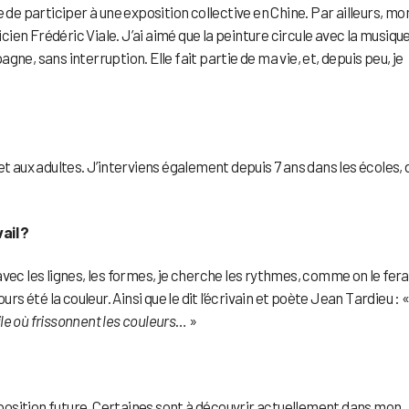
 de participer à une exposition collective en Chine. Par ailleurs, mo
icien Frédéric Viale. J’ai aimé que la peinture circule avec la musique
ne, sans interruption. Elle fait partie de ma vie, et, depuis peu, je
t aux adultes. J’interviens également depuis 7 ans dans les écoles, 
ail ?
vec les lignes, les formes, je cherche les rythmes, comme on le fera
rs été la couleur. Ainsi que le dit l’écrivain et poète Jean Tardieu : 
e où frissonnent les couleurs
… »
osition future. Certaines sont à découvrir actuellement dans mon