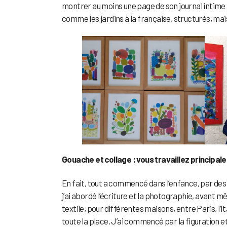
montrer au moins une page de son journal intime 
comme les jardins à la française, structurés, mai
Gouache et collage : vous travaillez princip
En fait, tout a commencé dans l’enfance, par des d
j’ai abordé l’écriture et la photographie, avant m
textile, pour différentes maisons, entre Paris, l’
toute la place. J’ai commencé par la figuration et 