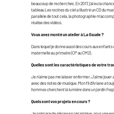
beaucoup de recherches. En 2017, j’ai eu la chance
tableau
Les racines du ciel
a illustré un CD du mus
parallèle de tout cela, la photographie m’accompag
réalise des vidéos.
Vous avez monté un atelier à La Gaude ?
Dans lequel je donne aussi des cours aux enfants e
maternelle au primaire (CP au CM2).
Quelles sont les caractéristiques de votre trav
Je n’aime pas me laisser enfermer. J’aime jouer a
avec des notes de musique. Mon fil d’Ariane a toujou
hommes cherchent la lumière dans un jardin fragil
Quels sont vos projets en cours ?
Je prépare de pièces en céramique, pour une exp