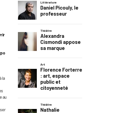
rir
xpo
à la
es
e au
oser