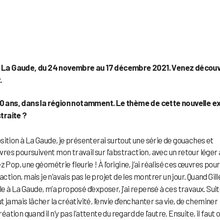
La Gaude, du 24 novembre au 17 décembre 2021. Venez découv
.
0 ans, dans la région notamment. Le thème de cette nouvelle e
traite ?
ition à La Gaude, je présenterai surtout une série de gouaches et
uvres poursuivent mon travail sur l’abstraction, avec un retour léger 
Pop, une géométrie fleurie ! À l’origine, j’ai réalisé ces œuvres pour
on, mais je n’avais pas le projet de les montrer un jour. Quand Gill
 à La Gaude, m’a proposé d’exposer, j’ai repensé à ces travaux. Suit
ut jamais lâcher la créativité, l’envie d’enchanter sa vie, de cheminer
éation quand il n’y pas l’attente du regard de l’autre. Ensuite, il faut 