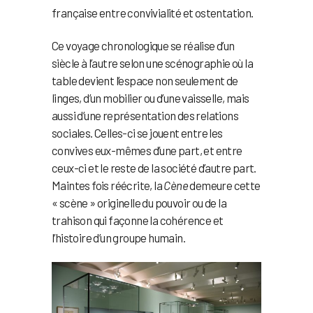
française entre convivialité et ostentation.
Ce voyage chronologique se réalise d’un
siècle à l’autre selon une scénographie où la
table devient l’espace non seulement de
linges, d’un mobilier ou d’une vaisselle, mais
aussi d’une représentation des relations
sociales. Celles-ci se jouent entre les
convives eux-mêmes d’une part, et entre
ceux-ci et le reste de la société d’autre part.
Maintes fois réécrite, la
Cène
demeure cette
« scène » originelle du pouvoir ou de la
trahison qui façonne la cohérence et
l’histoire d’un groupe humain.