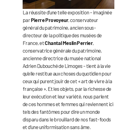
La réussite d’une telle exposition – imaginée
par
Pierre Provoyeur
, conservateur
général du patrimoine, ancien sous-
directeur de la politique des musées de
France, et
Chantal Meslin Perrier
,
conservatrice générale du patrimoine,
ancienne directrice du musée national
Adrien Dubouché de Limoges – tient à la vie
qu’elle restitue aux choses du quotidien pour
ceux qui purent jouir de cet « art de vivre à la
française ». Et les objets, par la richesse de
leur exécution et leur variété, nous parlent
de ces hommes et femmes qui reviennent ici
tels des fantômes pour dire un monde
disparu dans le brouillard de nos fast-foods
et d’une uniformisation sans âme.