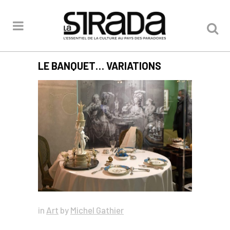
LE BANQUET… VARIATIONS
in
Art
by
Michel Gathier