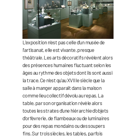
L’exposition n’est pas celle d’un musée de
l’artisanat, elle est vivante, presque
théâtrale. Les arts décoratifs révèlent alors
des présences humaines fluctuant selon les
âges au rythme des objets dont ils sont aussi
la trace. Ce n’est qu’au XVIIIe siècle que la
salle à manger apparaît dans la maison
comme lieu collectif dévolu au repas. La
table, par son organisation révèle alors
toutes les strates d’une hiérarchie d’objets
d’orfèvrerie, de flambeaux ou de luminaires
pour des repas mondains ou des soupers
fins. Sur trois siècles, les tables, parfois