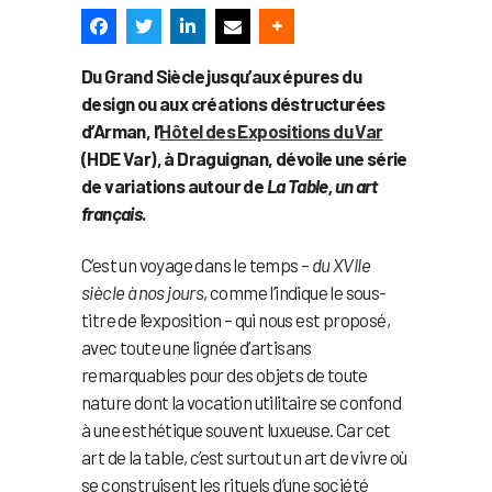
Du Grand Siècle jusqu’aux épures du
design ou aux créations déstructurées
d’Arman, l’
Hôtel des Expositions du Var
(HDE Var), à Draguignan, dévoile une série
de variations autour de
La Table, un art
français
.
C’est un voyage dans le temps –
du XVIIe
siècle à nos jours
, comme l’indique le sous-
titre de l’exposition – qui nous est proposé,
avec toute une lignée d’artisans
remarquables pour des objets de toute
nature dont la vocation utilitaire se confond
à une esthétique souvent luxueuse. Car cet
art de la table, c’est surtout un art de vivre où
se construisent les rituels d’une société