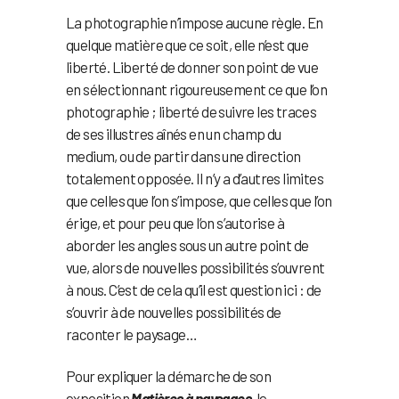
La photographie n’impose aucune règle. En
quelque matière que ce soit, elle n’est que
liberté. Liberté de donner son point de vue
en sélectionnant rigoureusement ce que l’on
photographie ; liberté de suivre les traces
de ses illustres aînés en un champ du
medium, ou de partir dans une direction
totalement opposée. Il n’y a d’autres limites
que celles que l’on s’impose, que celles que l’on
érige, et pour peu que l’on s’autorise à
aborder les angles sous un autre point de
vue, alors de nouvelles possibilités s’ouvrent
à nous. C’est de cela qu’il est question ici : de
s’ouvrir à de nouvelles possibilités de
raconter le paysage…
Pour expliquer la démarche de son
exposition
Matières à paysages
, le