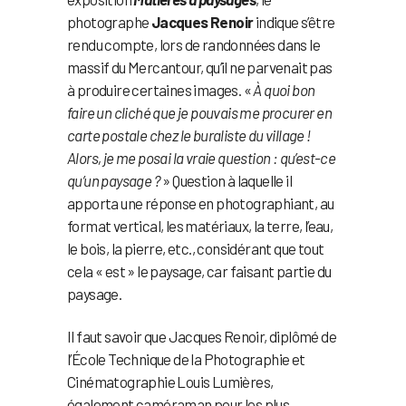
photographe
Jacques Renoir
indique s’être
rendu compte, lors de randonnées dans le
massif du Mercantour, qu’il ne parvenait pas
à produire certaines images. «
À quoi bon
faire un cliché que je pouvais me procurer en
carte postale chez le buraliste du village !
Alors, je me posai la vraie question : qu’est-ce
qu’un paysage ?
» Question à laquelle il
apporta une réponse en photographiant, au
format vertical, les matériaux, la terre, l’eau,
le bois, la pierre, etc., considérant que tout
cela « est » le paysage, car faisant partie du
paysage.
Il faut savoir que Jacques Renoir, diplômé de
l’École Technique de la Photographie et
Cinématographie Louis Lumières,
également caméraman pour les plus