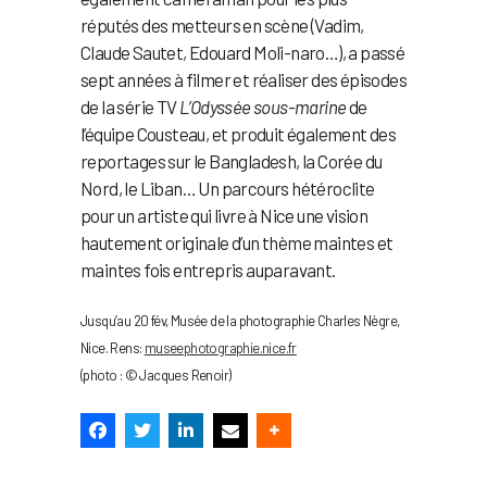
réputés des metteurs en scène (Vadim,
Claude Sautet, Edouard Moli-naro…), a passé
sept années à filmer et réaliser des épisodes
de la série TV
L’Odyssée sous-marine
de
l’équipe Cousteau, et produit également des
reportages sur le Bangladesh, la Corée du
Nord, le Liban… Un parcours hétéroclite
pour un artiste qui livre à Nice une vision
hautement originale d’un thème maintes et
maintes fois entrepris auparavant.
Jusqu’au 20 fév, Musée de la photographie Charles Nègre,
Nice. Rens:
museephotographie.nice.fr
(photo : © Jacques Renoir)