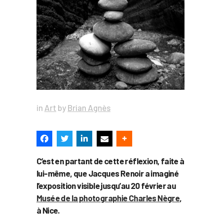
in
Art
by
Brian Agnès
C’est en partant de cette réflexion, faite à
lui-même, que Jacques Renoir a imaginé
l’exposition visible jusqu’au 20 février au
Musée de la photographie Charles Nègre
,
à Nice.