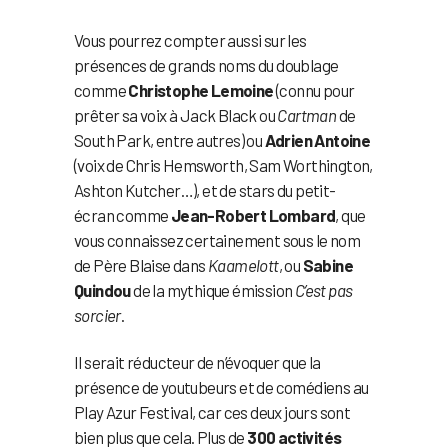
Vous pourrez compter aussi sur les
présences de grands noms du doublage
comme
Christophe Lemoine
(connu pour
prêter sa voix à Jack Black ou
Cartman
de
South Park, entre autres) ou
Adrien Antoine
(voix de Chris Hemsworth, Sam Worthington,
Ashton Kutcher…), et de stars du petit-
écran comme
Jean-Robert Lombard
, que
vous connaissez certainement sous le nom
de Père Blaise dans
Kaamelott
, ou
Sabine
Quindou
de la mythique émission
C’est pas
sorcier
.
Il serait réducteur de n’évoquer que la
présence de youtubeurs et de comédiens au
Play Azur Festival, car ces deux jours sont
bien plus que cela. Plus de
300 activités