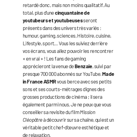
retardé donc, mais non moins qualitatif. Au
total, plus d’une
cinquantaine de
youtubeurs et youtubeuses
seront
présents dans des univers très variés :
humour, gaming, sciences, Histoire, cuisine,
Lifestyle, sport… Vous les suiviez derrière
vos écrans, vous allez pouvoir les rencontrer
« en vrai » ! Les fans de gaming
apprécieront la venue de
Benzaie
, suivi par
presque 700 000 abonnés sur YouTube.
Made
in France ASMR
vous berce avec ses petits
sons et ses courts-métrages dignes des
grosses productions de cinéma ; il sera
également parmi nous. Je ne peux que vous
conseiller sa revisite du film
Mission
Cléopâtre
à découvrir sur sa chaîne, qui est un
véritable petit chef-d’œuvre esthétique et
de relaxation.