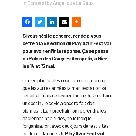
in
Ecran(s)
by
Angélique Le Saux
Si vous hésitez encore, rendez-vous
cette à la 5e édition du
Play Azur Festival
pour avoir enfin la réponse. Ça se passe
au Palais des Congrès Acropolis, à Nice,
les 14 et 15 mai.
Oui, les plus fidèles nous feront remarquer
que les autres années la manifestation se
tenait au mois de février. Inutile de vous faire
un dessin : le covid a encore fait des
siennes… L’an prochain, on reprendra les
anciennes habitudes, nous indique
l’organisation, avec deux jours de festivités
en début d’année. Un
Play Azur Festival