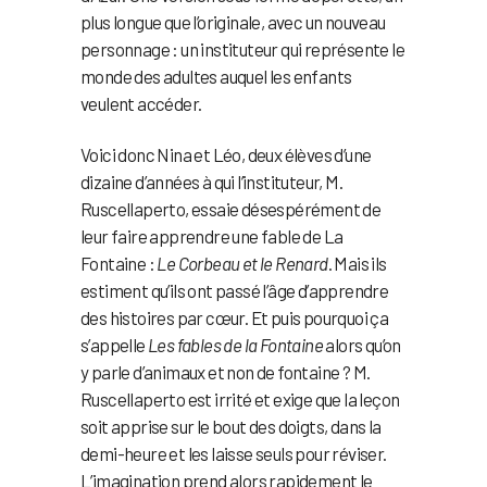
plus longue que l’originale, avec un nouveau
personnage : un instituteur qui représente le
monde des adultes auquel les enfants
veulent accéder.
Voici donc Nina et Léo, deux élèves d’une
dizaine d’années à qui l’instituteur, M.
Ruscellaperto, essaie désespérément de
leur faire apprendre une fable de La
Fontaine :
Le Corbeau et le Renard
. Mais ils
estiment qu’ils ont passé l’âge d’apprendre
des histoires par cœur. Et puis pourquoi ça
s’appelle
Les fables de la Fontaine
alors qu’on
y parle d’animaux et non de fontaine ? M.
Ruscellaperto est irrité et exige que la leçon
soit apprise sur le bout des doigts, dans la
demi-heure et les laisse seuls pour réviser.
L’imagination prend alors rapidement le