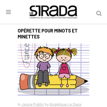
OPÉRETTE POUR MINOTS ET
MINETTES
in
Jeune Public
by
Angélique Le Saux