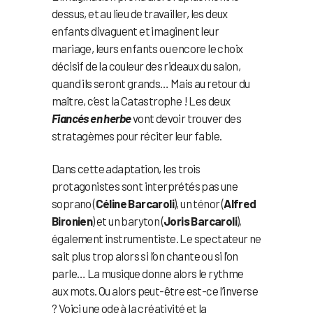
dessus, et au lieu de travailler, les deux
enfants divaguent et imaginent leur
mariage, leurs enfants ou encore le choix
décisif de la couleur des rideaux du salon,
quand ils seront grands… Mais au retour du
maître, c’est la Catastrophe ! Les deux
Fiancés en herbe
vont devoir trouver des
stratagèmes pour réciter leur fable.
Dans cette adaptation, les trois
protagonistes sont interprétés pas une
soprano (
Céline Barcaroli
), un ténor (
Alfred
Bironien
) et un baryton (
Joris Barcaroli
),
également instrumentiste. Le spectateur ne
sait plus trop alors si l’on chante ou si l’on
parle… La musique donne alors le rythme
aux mots. Ou alors peut-être est-ce l’inverse
? Voici une ode à la créativité et la