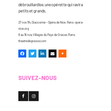
débrouillardise, une opérette qui ravira
petits et grands.
27 nov 11h, Diacosmie – Opéra de Nice. Rens: opera-
nice.org
8 au 16 nov, Villages du Pays de Grasse. Rens:
theatredegrasse.com
SUIVEZ-NOUS