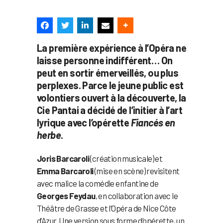
La première expérience à l’Opéra ne
laisse personne indifférent… On
peut en sortir émerveillés, ou plus
perplexes. Parce le jeune public est
volontiers ouvert à la découverte, la
Cie Pantai a décidé de l’initier à l’art
lyrique avec l’opérette
Fiancés en
herbe
.
Joris Barcaroli
(création musicale) et
Emma Barcaroli
(mise en scène) revisitent
avec malice la comédie enfantine de
Georges Feydau
, en collaboration avec le
Théâtre de Grasse et l’Opéra de Nice Côte
d’Azur. Une version sous forme d’opérette, un