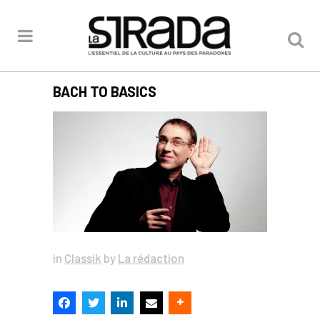
BACH TO BASICS
in
Classik
by
La rédaction