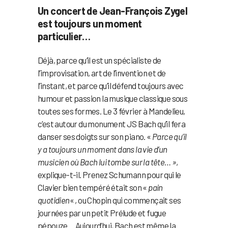
Un concert de Jean-François Zygel
est toujours un moment
particulier…
Déjà, parce qu’il est un spécialiste de
l’improvisation, art de l’invention et de
l’instant, et parce qu’il défend toujours avec
humour et passion la musique classique sous
toutes ses formes. Le 3 février à Mandelieu,
c’est autour du monument JS Bach qu’il fera
danser ses doigts sur son piano. «
Parce qu’il
y a toujours un moment dans la vie d’un
musicien où Bach lui tombe sur la tête… »
,
explique-t-il. Prenez Schumann pour qui le
Clavier bien tempéré était son «
pain
quotidien
« , ou Chopin qui commençait ses
journées par un petit Prélude et fugue
pépouze… Aujourd’hui, Bach est même la