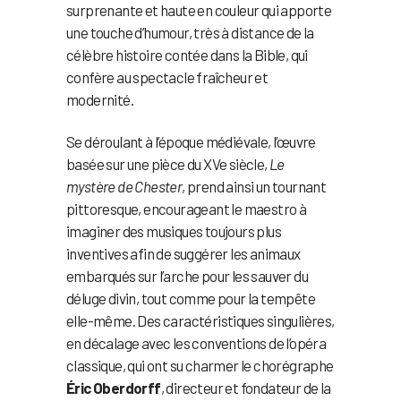
surprenante et haute en couleur qui apporte
une touche d’humour, très à distance de la
célèbre histoire contée dans la Bible, qui
confère au spectacle fraîcheur et
modernité.
Se déroulant à l’époque médiévale, l’œuvre
basée sur une pièce du XVe siècle,
Le
mystère de Chester
, prend ainsi un tournant
pittoresque, encourageant le maestro à
imaginer des musiques toujours plus
inventives afin de suggérer les animaux
embarqués sur l’arche pour les sauver du
déluge divin, tout comme pour la tempête
elle-même. Des caractéristiques singulières,
en décalage avec les conventions de l’opéra
classique, qui ont su charmer le chorégraphe
Éric Oberdorff
, directeur et fondateur de la