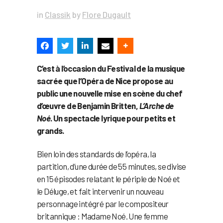
in
Classik
by
Flore Dugault
C’est à l’occasion du Festival de la musique
sacrée que l’Opéra de Nice propose au
public une nouvelle mise en scène du chef
d’œuvre de Benjamin Britten,
L’Arche de
Noé
. Un spectacle lyrique pour petits et
grands.
Bien loin des standards de l’opéra, la
partition, d’une durée de 55 minutes, se divise
en 15 épisodes relatant le périple de Noé et
le Déluge, et fait intervenir un nouveau
personnage intégré par le compositeur
britannique : Madame Noé. Une femme