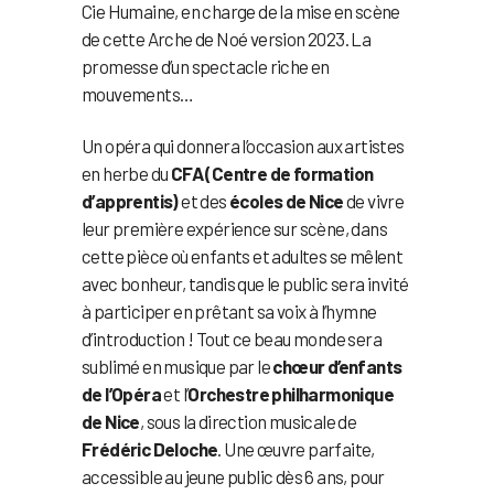
Cie Humaine, en charge de la mise en scène
de cette Arche de Noé version 2023. La
promesse d’un spectacle riche en
mouvements…
Un opéra qui donnera l’occasion aux artistes
en herbe du
CFA (Centre de formation
d’apprentis)
et des
écoles de Nice
de vivre
leur première expérience sur scène, dans
cette pièce où enfants et adultes se mêlent
avec bonheur, tandis que le public sera invité
à participer en prêtant sa voix à l’hymne
d’introduction ! Tout ce beau monde sera
sublimé en musique par le
chœur d’enfants
de l’Opéra
et l’
Orchestre philharmonique
de Nice
, sous la direction musicale de
Frédéric Deloche
. Une œuvre parfaite,
accessible au jeune public dès 6 ans, pour