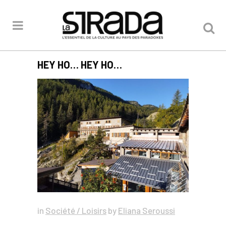
HEY HO… HEY HO…
in
Société / Loisirs
by
Eliana Seroussi