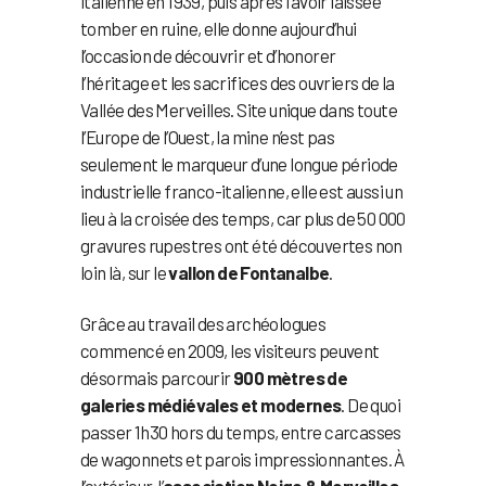
italienne en 1939, puis après l’avoir laissée
tomber en ruine, elle donne aujourd’hui
l’occasion de découvrir et d’honorer
l’héritage et les sacrifices des ouvriers de la
Vallée des Merveilles. Site unique dans toute
l’Europe de l’Ouest, la mine n’est pas
seulement le marqueur d’une longue période
industrielle franco-italienne, elle est aussi un
lieu à la croisée des temps, car plus de 50 000
gravures rupestres ont été découvertes non
loin là, sur le
vallon de Fontanalbe
.
Grâce au travail des archéologues
commencé en 2009, les visiteurs peuvent
désormais parcourir
900 mètres de
galeries médiévales et modernes
. De quoi
passer 1h30 hors du temps, entre carcasses
de wagonnets et parois impressionnantes. À