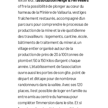
l’extérieur, l’
association Neige & Merveilles
offre la possibilité de plonger au cœur du
hameau de la Minière de Vallauria, vestiges
fraîchement restaurés, accompagné d’un
parcours pour comprendre le processus de
production de la mine et la vie quotidienne
des travailleurs : logements, cantine, école,
bâtiments de traitement du minerai, un
village entier organisé autour de la
production de près de 20 à 100 tonnes de
plomb et 50 à 150 kilos d’argent chaque
année. L’établissement de l’association
ouvre aussi les portes de son gîte, point de
départ et d’étape pour de nombreux
randonneurs dans la vallée. Avec ses 120
places, il est possible de loger en famille ou
entre amis au centre du hameau pour
compléter l’immersion dans le site. Et si